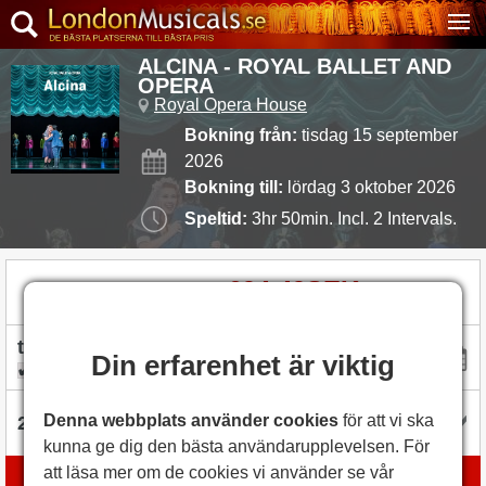
ALCINA - ROYAL BALLET AND
OPERA
Royal Opera House
Bokning från:
tisdag 15 september
2026
Bokning till:
lördag 3 oktober 2026
Speltid:
3hr 50min. Incl. 2 Intervals.
694,49SEK
Biljetter från
Din erfarenhet är viktig
flexibel med datum
Denna webbplats använder cookies
för att vi ska
kunna ge dig den bästa användarupplevelsen. För
att läsa mer om de cookies vi använder se vår