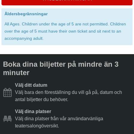
Åldersbegränsningar
All Ages. Children under the age of 5 are not permitted. Children
over the age of 5 must have their own ticket and sit next to an
accompanying adult.
Boka dina biljetter på mindre än 3
minuter
Välj ditt datum
Välj bara den föreställning du vill gå på, datum och
antal biljetter du behöver.
Välj dina platser
Välj dina platser från vår användarvänliga
teatersalongöversikt.