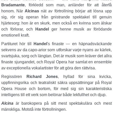
Bradamante
, förkledd som man, anländer för att återfå
honom. När
Alcinas
nät av förtrollning börjar att lösna upp
sig, rör sig operan från gnistrande spektakel till genuin
hjärtesorg: hon är en skurk, men också en kvinna som älskar
och förlorar, och
Handel
ger henne musik av förödande
emotionell kraft.
Partituret hör till
Handel
's finaste — en häpnadsväckande
sekvens av da capo-arior som utforskar varje nyans av kärlek,
svartsjuka, sorg och längtan. Det är musik som kräver det allra
finaste sjungandet, och Royal Opera har samlat en ensemble
av exceptionella vokalartister för att göra den rättvisa.
Regissören
Richard Jones
, hyllad för sina kvicka,
uppfinningsrika och teatraliskt säkra uppsättningar på Royal
Opera House och bortom, för med sig sin karakteristiska
intelligens till ett verk som belönar både lekfullhet och djup.
Alcina
är barokopera på sitt mest spektakulära och mest
mänskliga. Motstå inte förtrollningen.