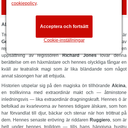
Boka biljetter
cookiepolicy
.
med
London Box Office
ALCINA - ROYAL BALLET AND OPERA BESKRIVNING
Acceptera och fortsätt
Trolldom, förförelse, svartsjuka och barock prakt —
Alcina
är
Cookie-inställningar
George Frideric Handel
's mest förtrollande opera och en av
repertoarens stora skatter. På Royal Opera House i en
uppsättning av regissören
Richard Jones
lovar denna
berättelse om en häxmästare och hennes olyckliga fångar en
kväll av teatralisk magi som är lika bländande som något
annat säsongen har att erbjuda.
Historien utspelar sig på den magiska ön tillhörande
Alcina
,
en trollkvinna med extraordinär makt och — åtminstone
inledningsvis — lika extraordinär dragningskraft. Hennes ö är
befolkad av kvarlevorna av hennes tidigare älskare, som hon
har förvandlat till djur, bäckar och stenar när hon tröttnat på
dem. Hennes senaste erövring är riddaren
Ruggiero
, som är
helt under hennes trolldom — tills hans hängivna hustru