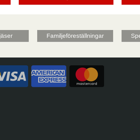
jäser
Familjeföreställningar
Spe