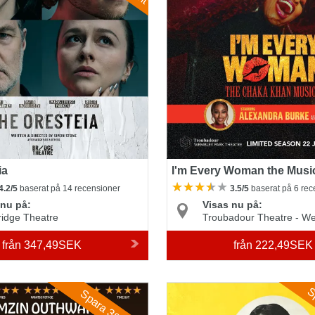
ia
I'm Every Woman the Musi
4.2/5
baserat på 14 recensioner
3.5/5
baserat på 6 rec
 nu på:
Visas nu på:
ridge Theatre
Troubadour Theatre - W
från
347,49SEK
från
222,49SEK
ty
Oh, Mary!
Sp
Spara 38%