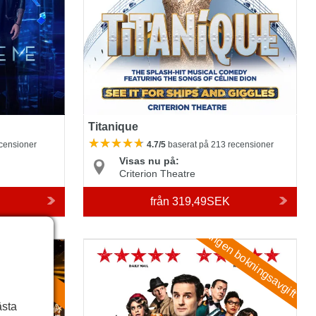
Titanique
ecensioner
4.7/5
baserat på 213 recensioner
Visas nu på:
Criterion Theatre
från
319,49SEK
Ingen bokningsavgift
The Comedy About Spies
ay No Fees
ästa