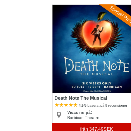
Death Note The Musical
Special Pri
Death Note The Musical
4.9/5
baserat på 9 recensioner
Visas nu på:
Barbican Theatre
från
347,49SEK