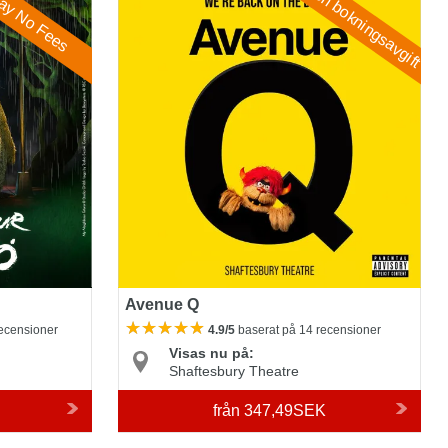
Ingen bokningsavgift
ay No Fees
Avenue Q
recensioner
4.9/5
baserat på 14 recensioner
Visas nu på:
Shaftesbury Theatre
från
347,49SEK