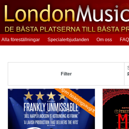
Alla föreställningar
Specialerbjudanden
Om oss
FA
Filter
Ingen bokningsavgift
Sinatra the Musical
Moulin Roug