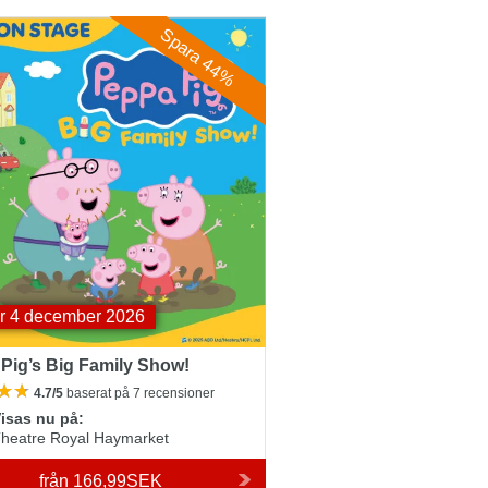
ig’s Big Family Show!
Spara 44%
r 4 december 2026
Pig’s Big Family Show!
4.7/5
baserat på 7 recensioner
isas nu på:
heatre Royal Haymarket
från
166,99SEK