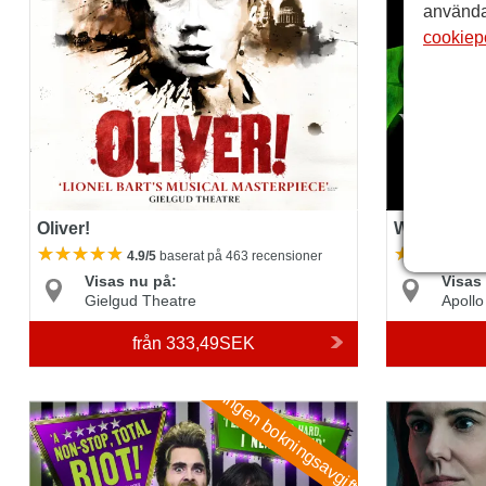
använda
cookiep
Oliver!
Wicked
4.9/5
baserat på 463 recensioner
Visas nu på:
Visas
Gielgud Theatre
Apollo
från
333,49SEK
Ingen bokningsavgift
Beetlejuice The Musical
The Orestei