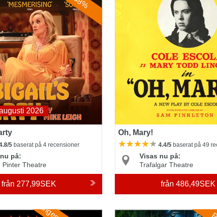
augusti 2026
arty
Oh, Mary!
4.8/5
baserat på 4 recensioner
4.4/5
baserat på 49 r
 nu på:
Visas nu på:
 Pinter Theatre
Trafalgar Theatre
från
277,99SEK
från
486,49SEK
ngs: The First Shadow
My Neighbour Totoro