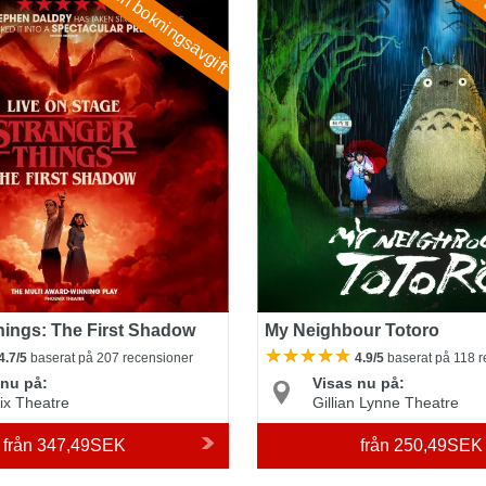
Ingen bokningsavgift
P
hings: The First Shadow
My Neighbour Totoro
4.7/5
baserat på 207 recensioner
4.9/5
baserat på 118 
 nu på:
Visas nu på:
ix Theatre
Gillian Lynne Theatre
från
347,49SEK
från
250,49SEK