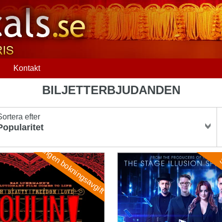
Q
Kontakt
BILJETTERBJUDANDEN
Sortera efter
Ingen bokningsavgift
e! The Musical
Now You See Me