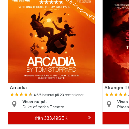
Ingen bokningsavgift
Arcadia
Stranger T
4.5/5
baserat på 23 recensioner
Visas nu på:
Visas
Duke of York's Theatre
Phoen
från
333,49SEK