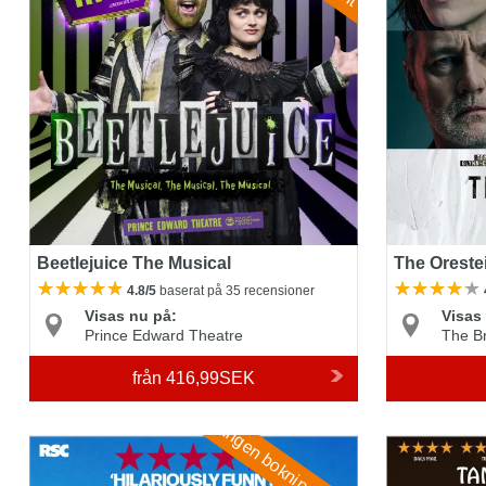
Beetlejuice The Musical
The Oreste
4.8/5
baserat på 35 recensioner
Visas nu på:
Visas
Prince Edward Theatre
The B
från
416,99SEK
Ingen bokningsavgift
Cyrano de Bergerac
Abigail's Par