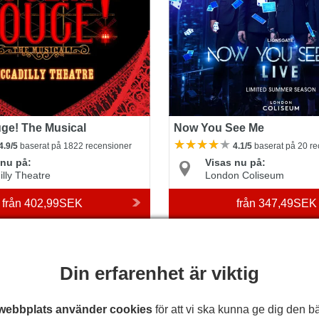
ge! The Musical
Now You See Me
4.9/5
baserat på 1822 recensioner
4.1/5
baserat på 20 r
 nu på:
Visas nu på:
illy Theatre
London Coliseum
från
402,99SEK
från
347,49SEK
ABBA Voyage
Special Prices
P
Din erfarenhet är viktig
webbplats använder cookies
för att vi ska kunna ge dig den b