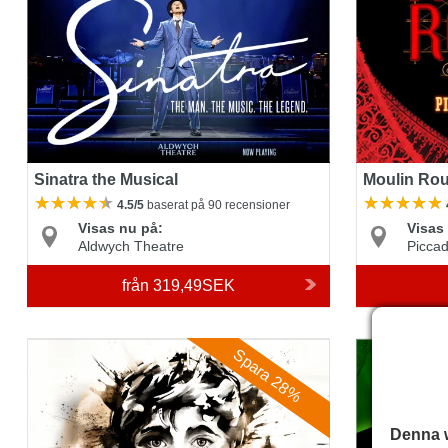
Sinatra the Musical
Moulin Rou
4.5/5
baserat på 90 recensioner
Visas nu på:
Visas
Aldwych Theatre
Piccad
från
319,49SEK
Oliver!
Wicked
Spara 28%
Denna 