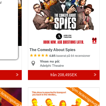
r
The Comedy About Spies
 recensioner
4.8/5
baserat på 64 recensioner
Visas nu på:
Adelphi Theatre
från
208,49SEK
 bokningsavgift
Ingen bokningsavgift
Trainspotting The Musical