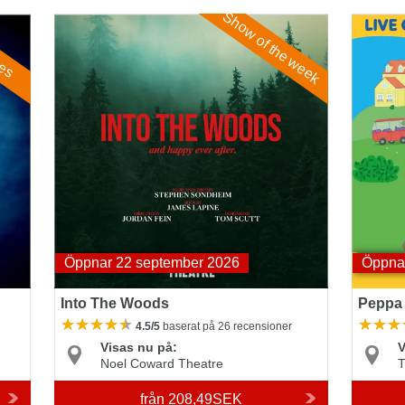
Show of the week
Into The Woods
Peppa P
ces
Öppnar 22 september 2026
Öppna
Into The Woods
Peppa 
4.5/5
baserat på 26 recensioner
Visas nu på:
V
Noel Coward Theatre
T
från
208,49SEK