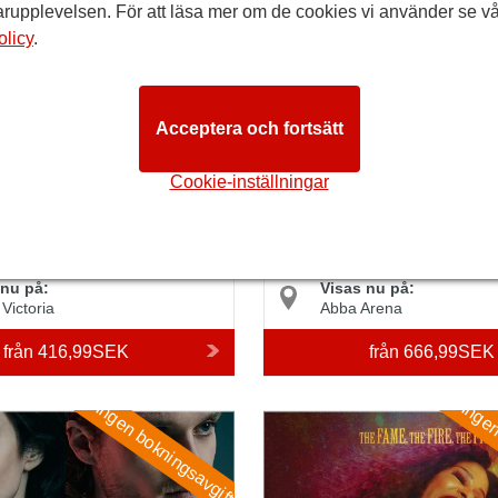
rupplevelsen. För att läsa mer om de cookies vi använder se vå
olicy
.
Acceptera och fortsätt
Cookie-inställningar
ABBA Voyage
4.7/5
baserat på 6108 recensioner
4.9/5
baserat på 1193
 nu på:
Visas nu på:
 Victoria
Abba Arena
från
416,99SEK
från
666,99SEK
Ingen bokningsavgift
Ingen
a
I'm Every Woman the Musical