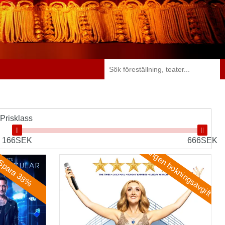
Prisklass
166SEK
666SEK
Ingen bokningsavgift
Titanique
Spara 38%