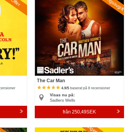
The Car Man
ecensioner
4.9/5
baserat på 8 recensioner
Visas nu på:
Sadlers Wells
från
250,49SEK
Avenue Q