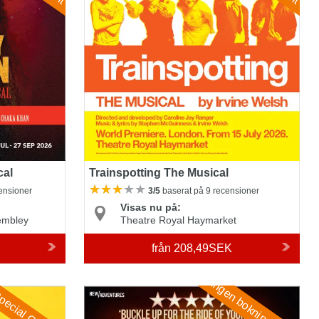
cal
Trainspotting The Musical
ensioner
3/5
baserat på 9 recensioner
Visas nu på:
embley
Theatre Royal Haymarket
från
208,49SEK
Ingen bokningsavgift
The Car Man
ecial Offer