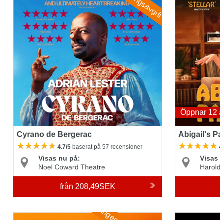
Öppnar 12 
Cyrano de Bergerac
Abigail's P
4.7/5
baserat på 57 recensioner
Visas nu på:
Visas
Noel Coward Theatre
Harold
från
208,49SEK
Arcadia
Stranger Thi