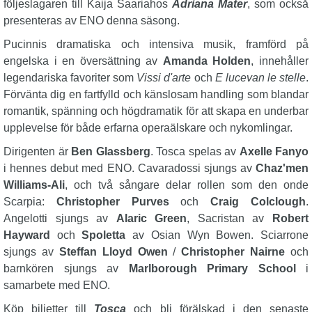
följeslagaren till Kaija Saariahos
Adriana Mater
, som också
presenteras av ENO denna säsong.
Pucinnis dramatiska och intensiva musik, framförd på
engelska i en översättning av
Amanda Holden
, innehåller
legendariska favoriter som
Vissi d'arte
och
E lucevan le stelle
.
Förvänta dig en fartfylld och känslosam handling som blandar
romantik, spänning och högdramatik för att skapa en underbar
upplevelse för både erfarna operaälskare och nykomlingar.
Dirigenten är
Ben Glassberg
. Tosca spelas av
Axelle Fanyo
i hennes debut med ENO. Cavaradossi sjungs av
Chaz'men
Williams-Ali
, och två sångare delar rollen som den onde
Scarpia:
Christopher Purves
och
Craig Colclough
.
Angelotti sjungs av
Alaric Green
, Sacristan av
Robert
Hayward
och
Spoletta
av Osian Wyn Bowen. Sciarrone
sjungs av
Steffan Lloyd Owen
/
Christopher Nairne
och
barnkören sjungs av
Marlborough Primary School
i
samarbete med ENO.
Köp biljetter till
Tosca
och bli förälskad i den senaste