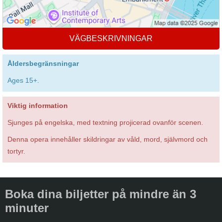
VÄGBESKRIVNINGAR
Åldersbegränsningar
Ages 15+.
Viktig information
Sjunges på engelska, med textning projicerad ovanför scenen.
Denna opera innehåller skildringar av våld, mord, självmord och
tortyr.
Boka dina biljetter på mindre än 3
minuter