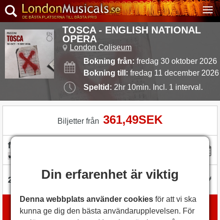
TOSCA - ENGLISH NATIONAL
OPERA
London Coliseum
Bokning från:
fredag 30 oktober 2026
Bokning till:
fredag 11 december 2026
Speltid:
2hr 10min. Incl. 1 interval.
361,49SEK
Biljetter från
flexibel med datum
Din erfarenhet är viktig
Denna webbplats använder cookies
för att vi ska
Boka biljetter
kunna ge dig den bästa användarupplevelsen. För