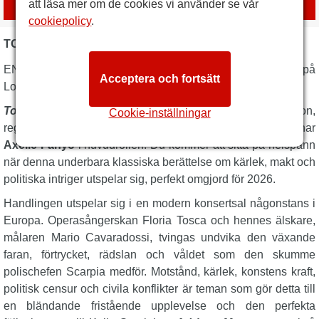
med
London Box Office
att läsa mer om de cookies vi använder se vår
cookiepolicy
.
TOSCA - ENGLISH NATIONAL OPERA BESKRIVNING
ENO presenterar Puccinis älskade mästerverk
Tosca
på
Acceptera och fortsätt
London Coliseum.
Tosca
,
som beskrivs som en gripande nyproduktion,
Cookie-inställningar
regisseras denna gång av
Annilese Miskimmon
och har
Axelle Fanyo
i huvudrollen. Du kommer att sitta på helspänn
när denna underbara klassiska berättelse om kärlek, makt och
politiska intriger utspelar sig, perfekt omgjord för 2026.
Handlingen utspelar sig i en modern konsertsal någonstans i
Europa. Operasångerskan Floria Tosca och hennes älskare,
målaren Mario Cavaradossi, tvingas undvika den växande
faran, förtrycket, rädslan och våldet som den skumme
polischefen Scarpia medför. Motstånd, kärlek, konstens kraft,
politisk censur och civila konflikter är teman som gör detta till
en bländande fristående upplevelse och den perfekta