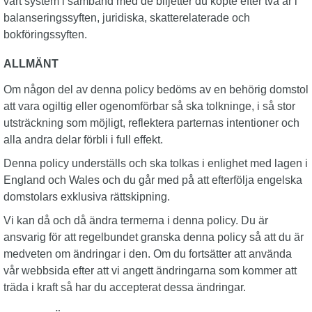
vårt system i samband med de biljetter du köpte efter två år i
balanseringssyften, juridiska, skatterelaterade och
bokföringssyften.
ALLMÄNT
Om någon del av denna policy bedöms av en behörig domstol
att vara ogiltig eller ogenomförbar så ska tolkninge, i så stor
utsträckning som möjligt, reflektera parternas intentioner och
alla andra delar förbli i full effekt.
Denna policy underställs och ska tolkas i enlighet med lagen i
England och Wales och du går med på att efterfölja engelska
domstolars exklusiva rättskipning.
Vi kan då och då ändra termerna i denna policy. Du är
ansvarig för att regelbundet granska denna policy så att du är
medveten om ändringar i den. Om du fortsätter att använda
vår webbsida efter att vi angett ändringarna som kommer att
träda i kraft så har du accepterat dessa ändringar.