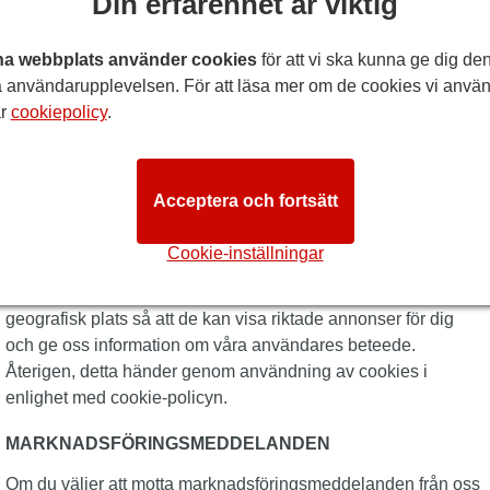
Din erfarenhet är viktig
teknisk information om din enhet såsom vilken typ av enhet,
webbläsare eller operativsystem; (c) dina preferenser och
a webbplats använder cookies
för att vi ska kunna ge dig de
inställningar, som tidszon och språk; (d) statiska uppgifter om
 användarupplevelsen. För att läsa mer om de cookies vi anvä
din webbanvändning och mönster. Vi samlar in dessa
år
cookiepolicy
.
uppgifter med hjälp av cookies i enlighet med Cookies-
sektionen i denna policy och vi använder informationen vi
samlar in på anonym basis för att förbättra vår webbsida, de
Acceptera och fortsätt
evenemang och tjänster vi erbjuder och i analystiska och
efterforskningssyften.
Cookie-inställningar
Vi tillåter även annonsörer och reklamnätverk att samla in
uppgifter om din dator eller mobila enheter, aktiviteter och
geografisk plats så att de kan visa riktade annonser för dig
och ge oss information om våra användares beteede.
Återigen, detta händer genom användning av cookies i
enlighet med cookie-policyn.
MARKNADSFÖRINGSMEDDELANDEN
Om du väljer att motta marknadsföringsmeddelanden från oss