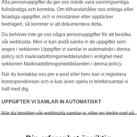
Alla personuppgifter du ger oss måste vara sanningsenliga.
fullständiga och korrekta. Om tillhandahåller oss oriktiga eller
felaktiga uppgifter, och vi misstänker eller upptäcker
bedrägeri, så kommer vi att dokumentera detta.
Du behöver inte ge oss några personuppgifter för att besöka
vår webbsida. Men vi kan ändå samla in de uppgifter som
anges i sektionen Uppgifter vi samlar in automatiskt i denna
policy och marknadsföringsmeddelanden i enlighet med
sektionen Marknadsföringsmeddelanden i denna policy.
När du kontaktar oss per e-post eller brev kan vi registrera
korrespondensen och vi kan även spela in telefonsamtal vi
haft med dig.
UPPGIFTER VI SAMLAR IN AUTOMATISKT
När du besöker vår webbsida samlar vi, eller en tredje part på
våra vägnar, automatiskt in och lagrar uppgifter om din enhet
och dina aktiviteter. Dessa uppgifter kan inkludera (a) din
dators eller annan enhets unika identifikationsnummer; (b)