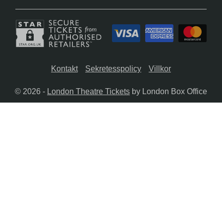
Kontakt
Sekretesspolicy
Villkor
© 2026 -
London Theatre Tickets
by London Box Office