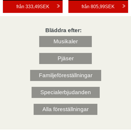
från
333,49SEK
från
805,99SEK
Bläddra efter:
Musikaler
Pjäser
Familjeföreställningar
Specialerbjudanden
Alla föreställningar