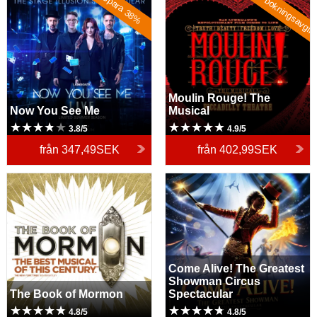
Ingen bokningsavgif
Spara 38%
Moulin Rouge! The
Now You See Me
Musical
3.8/5
4.9/5
från
347,49SEK
från
402,99SEK
The Book of Mormon
Come Alive! The Greatest
Showman Circus
Spectacular
Come Alive! The Greatest
Showman Circus
The Book of Mormon
Spectacular
4.8/5
4.8/5