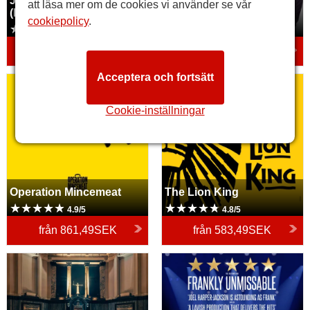
Jesus Christ Superstar
att läsa mer om de cookies vi använder se vår
(London Palladium)
The Devil Wears Prada
cookiepolicy
.
4.7/5
4.7/5
från
1 208,49SEK
från
333,49SEK
Acceptera och fortsätt
Operation Mincemeat
The Lion King
Cookie-inställningar
Operation Mincemeat
The Lion King
4.9/5
4.8/5
från
861,49SEK
från
583,49SEK
Witness for the Prosecution
Sinatra the Musical
by Agatha Christie