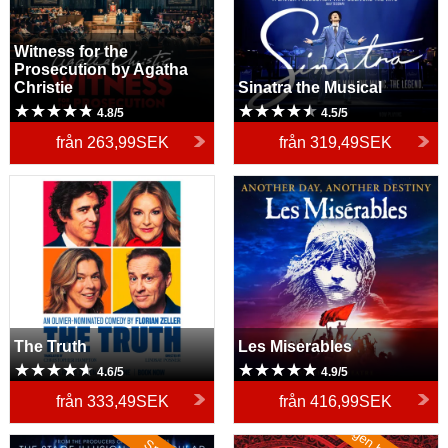
Witness for the
Prosecution by Agatha
Christie
Sinatra the Musical
4.8/5
4.5/5
från
263,99SEK
från
319,49SEK
The Truth
Les Miserables
The Truth
Les Miserables
4.6/5
4.9/5
från
333,49SEK
från
416,99SEK
Now You See Me
Moulin Rouge! The Musical