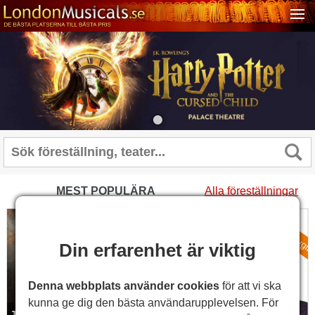
•
MEST POPULÄRA
Alla föreställningar
Ingen bokningsavgif
Jesus Christ Superstar
The Devil Wears Prada
(London Palladium)
Din erfarenhet är viktig
Denna webbplats använder cookies
för att vi ska
kunna ge dig den bästa användarupplevelsen. För