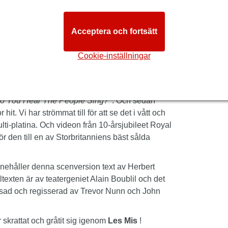
ig berg-och-dalbana!
Claude-Michel Schonberg fortsätter att spännande
Acceptera och fortsätt
s Theatre
. Gå med i revolutionen!
Cookie-inställningar
ens mest populära musikal. Nu närmar sig ett
en gåva. Vilken njutning. Vilken upplevelse!
ets Frankrike med ett partitur som inkluderar
o You Hear The People Sing?
'. Och sedan
t. Vi har strömmat till för att se det i vått och
lti-platina. Och videon från 10-årsjubileet Royal
ör den till en av Storbritanniens bäst sålda
nehåller denna scenversion text av Herbert
xten är av teatergeniet Alain Boublil och det
assad och regisserad av Trevor Nunn och John
krattat och gråtit sig igenom
Les Mis
!