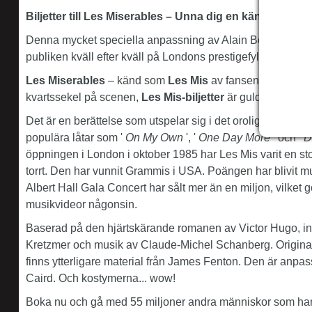
Biljetter till Les Miserables – Unna dig en känslomäss
Denna mycket speciella anpassning av Alain Boublil och 
publiken kväll efter kväll på Londons prestigefyllda
Queen'
Les Miserables
– känd som
Les Mis
av fansen – är värld
kvartssekel på scenen,
Les Mis-biljetter
är gulddamm. Vilk
Det är en berättelse som utspelar sig i det oroliga 1800-tal
populära låtar som '
On My Own
', '
One Day More
' och '
D
öppningen i London i oktober 1985 har Les Mis varit en stor hi
torrt. Den har vunnit Grammis i USA. Poängen har blivit mu
Albert Hall Gala Concert har sålt mer än en miljon, vilket g
musikvideor någonsin.
Baserad på den hjärtskärande romanen av Victor Hugo, in
Kretzmer och musik av Claude-Michel Schanberg. Originalte
finns ytterligare material från James Fenton. Den är anp
Caird. Och kostymerna... wow!
Boka nu och gå med 55 miljoner andra människor som har s