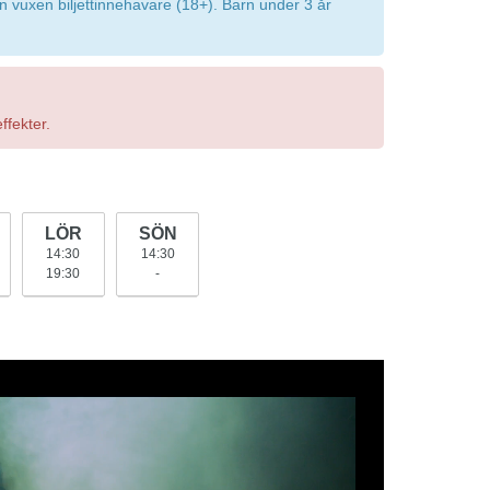
en vuxen biljettinnehavare (18+). Barn under 3 år
ffekter.
LÖR
SÖN
14:30
14:30
19:30
-