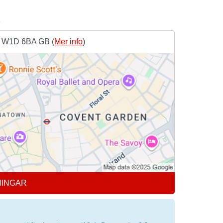
E
, W1D 6BA GB (
Mer info
)
NINGAR