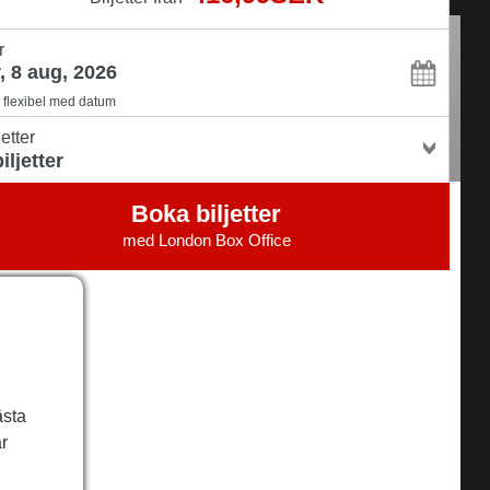
r
flexibel med datum
jetter
Boka biljetter
med
London Box Office
ästa
r