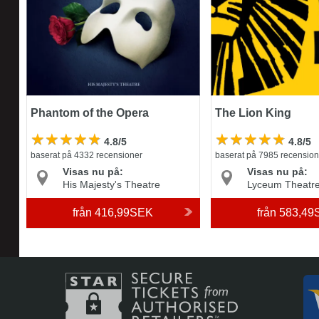
Phantom of the Opera
The Lion King
4.8/5
4.8/5
baserat på 4332 recensioner
baserat på 7985 recension
Visas nu på:
Visas nu på:
His Majesty's Theatre
Lyceum Theatr
från
416,99SEK
från
583,49