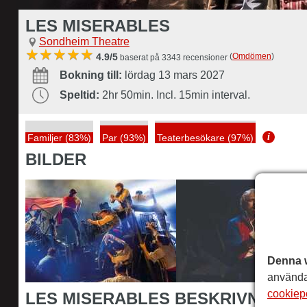
LES MISERABLES
Sondheim Theatre
(
Omdömen
)
4.9/5
baserat på 3343 recensioner
Bokning till:
lördag 13 mars 2027
Speltid:
2hr 50min. Incl. 15min interval.
i
Familjer (83%)
Par (93%)
Teaterbesökare (97%)
BILDER
Denna 
använda
cookiep
LES MISERABLES BESKRIVNING