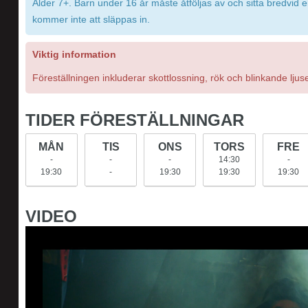
Ålder 7+. Barn under 16 år måste åtföljas av och sitta bredvid 
kommer inte att släppas in.
Viktig information
Föreställningen inkluderar skottlossning, rök och blinkande ljuse
TIDER FÖRESTÄLLNINGAR
MÅN
TIS
ONS
TORS
FRE
-
-
-
14:30
-
19:30
-
19:30
19:30
19:30
VIDEO