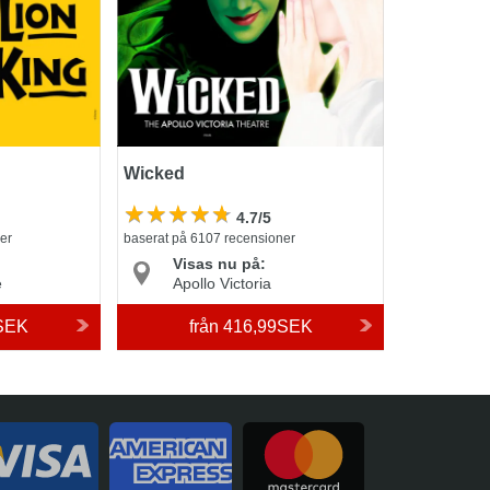
Wicked
4.7/5
er
baserat på 6107 recensioner
Visas nu på:
e
Apollo Victoria
SEK
från
416,99SEK