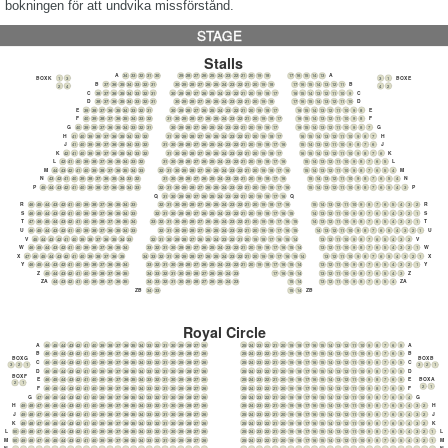
bokningen för att undvika missförstånd.
STAGE
Stalls
A
A
34
33
32
31
30
29
28
27
26
25
24
23
22
21
20
19
18
17
16
15
14
13
BOX K
BOX E
1
3
3
1
B
B
37
36
35
34
33
32
31
30
29
28
27
26
25
24
23
22
21
20
19
18
17
16
15
14
13
12
11
2
4
4
2
C
C
38
37
36
35
34
33
32
31
30
29
28
27
26
25
24
23
22
21
20
19
18
17
16
15
14
13
12
11
10
9
D
D
38
37
36
35
34
33
32
31
30
29
28
27
26
25
24
23
22
21
20
19
18
17
16
15
14
13
12
11
10
E
E
39
38
37
36
35
34
33
32
31
30
29
28
27
26
25
24
23
22
21
20
19
18
17
16
15
14
13
12
11
10
9
8
F
F
40
39
38
37
36
35
34
33
32
31
30
29
28
27
26
25
24
23
22
21
20
19
18
17
16
15
14
13
12
11
10
9
8
G
G
40
39
38
37
36
35
34
33
32
31
30
29
28
27
26
25
24
23
22
21
20
19
18
17
16
15
14
13
12
11
10
9
8
7
H
H
41
40
39
38
37
36
35
34
33
32
31
30
29
28
27
26
25
24
23
22
21
20
19
18
17
16
15
14
13
12
11
10
9
8
7
J
J
41
40
39
38
37
36
35
34
33
32
31
30
29
28
27
26
25
24
23
22
21
20
19
18
17
16
15
14
13
12
11
10
9
8
7
6
K
K
42
41
40
39
38
37
36
35
34
33
32
31
30
29
28
27
26
25
24
23
22
21
20
19
18
17
16
15
14
13
12
11
10
9
8
7
6
L
L
42
41
40
39
38
37
36
35
34
33
32
31
30
29
28
27
26
25
24
23
22
21
20
19
18
17
16
15
14
13
12
11
10
9
8
7
6
5
M
M
44
43
42
41
40
39
38
37
36
35
34
33
32
31
30
29
28
27
26
25
24
23
22
21
20
19
18
17
16
15
14
13
12
11
10
9
8
7
6
5
4
N
N
43
42
41
40
39
38
37
36
35
34
33
32
31
30
29
28
27
26
25
24
23
22
21
20
19
18
17
16
15
14
13
12
11
10
9
8
7
6
5
4
P
P
45
44
43
42
41
40
39
38
37
36
35
34
33
32
31
30
29
28
27
26
25
24
23
22
21
20
19
18
17
16
15
14
13
12
11
10
9
8
7
6
5
4
3
Q
Q
31
30
29
28
27
26
25
24
23
22
21
20
19
18
17
16
R
R
46
45
44
43
42
41
40
39
38
37
36
35
34
33
32
31
30
29
28
27
26
25
24
23
22
21
20
19
18
17
16
15
14
13
12
11
10
9
8
7
6
5
4
3
2
S
S
46
45
44
43
42
41
40
39
38
37
36
35
34
33
32
31
30
29
28
27
26
25
24
23
22
21
20
19
18
17
16
15
14
13
12
11
10
9
8
7
6
5
4
3
2
1
T
T
47
46
45
44
43
42
41
40
39
38
37
36
35
34
33
32
31
30
29
28
27
26
25
24
23
22
21
20
19
18
17
16
15
14
13
12
11
10
9
8
7
6
5
4
3
2
1
U
U
46
45
44
43
42
41
40
39
38
37
36
35
34
33
32
31
30
29
28
27
26
25
24
23
22
21
20
19
18
17
16
15
14
13
12
11
10
9
8
7
6
5
4
3
2
1
V
V
45
44
43
42
41
40
39
38
37
36
35
34
33
32
31
30
29
28
27
26
25
24
23
22
21
20
19
18
17
16
15
14
13
12
11
10
9
8
7
6
5
4
3
2
W
W
46
45
44
43
42
41
40
39
38
37
36
35
34
33
32
31
30
29
28
27
26
25
24
23
22
21
20
19
18
17
16
15
14
13
12
11
10
9
8
7
6
5
4
3
2
1
X
X
47
46
45
44
43
42
41
40
39
38
37
36
35
34
33
32
31
30
29
28
27
26
25
24
23
22
21
20
19
18
17
16
15
14
13
12
11
10
9
8
7
6
5
4
3
2
1
Y
Y
46
45
44
43
42
41
40
39
38
37
36
35
34
33
32
31
30
29
28
27
26
25
24
23
22
21
20
19
18
17
16
15
14
13
12
11
10
9
8
7
6
5
4
3
2
1
Z
Z
45
44
43
42
41
40
39
38
37
36
35
34
33
32
31
30
29
28
27
26
25
24
23
17
16
15
14
13
12
11
10
9
8
7
6
5
4
3
ZA
ZA
44
43
42
41
40
39
38
37
36
35
34
33
32
31
30
29
28
27
26
25
24
23
15
14
13
12
11
10
9
8
7
6
5
4
ZB
ZB
34
33
15
14
Royal Circle
A
A
46
45
44
43
42
41
40
39
38
37
36
35
34
33
32
31
30
29
28
27
26
25
24
23
22
21
20
19
18
17
16
15
14
13
12
11
10
9
8
7
6
5
B
B
46
45
44
43
42
41
40
39
38
37
36
35
34
33
32
31
30
29
28
27
26
25
24
23
22
21
20
19
18
17
16
15
14
13
12
11
10
9
8
7
6
5
BOX G
BOX B
C
C
46
45
44
43
42
41
40
39
38
37
36
35
34
33
32
31
30
29
28
27
26
25
24
23
22
21
20
19
18
17
16
15
14
13
12
11
10
9
8
7
6
5
3
2
1
3
2
1
D
D
46
45
44
43
42
41
40
39
38
37
36
35
34
33
32
31
30
29
28
27
26
25
24
23
22
21
20
19
18
17
16
15
14
13
12
11
10
9
8
7
6
5
BOX F
E
E
BOX A
46
45
44
43
42
41
40
39
38
37
36
35
34
33
32
31
30
29
28
27
26
25
24
23
22
21
20
19
18
17
16
15
14
13
12
11
10
9
8
7
6
5
2
1
2
1
F
F
46
45
44
43
42
41
40
39
38
37
36
35
34
33
32
31
30
29
28
27
26
25
24
23
22
21
20
19
18
17
16
15
14
13
12
11
10
9
8
7
6
5
G
G
47
46
45
44
43
42
41
40
39
38
37
36
35
34
33
32
31
30
29
28
27
26
25
24
23
22
21
20
19
18
17
16
15
14
13
12
11
10
9
8
7
6
5
4
H
H
49
48
47
46
45
44
43
42
41
40
39
38
37
36
35
34
33
32
31
30
29
28
27
26
25
24
23
22
21
20
19
18
17
16
15
14
13
12
11
10
9
8
7
6
5
4
3
2
J
J
49
48
47
46
45
44
43
42
41
40
39
38
37
36
35
34
33
32
31
30
29
28
27
26
25
24
23
22
21
20
19
18
17
16
15
14
13
12
11
10
9
8
7
6
5
4
3
2
K
K
49
48
47
46
45
44
43
42
41
40
39
38
37
36
35
34
33
32
31
30
29
28
27
26
25
24
23
22
21
20
19
18
17
16
15
14
13
12
11
10
9
8
7
6
5
4
3
2
L
L
50
49
48
47
46
45
44
43
42
41
40
39
38
37
36
35
34
33
32
31
30
29
28
27
26
25
24
23
22
21
20
19
18
17
16
15
14
13
12
11
10
9
8
7
6
5
4
3
2
1
M
M
50
49
48
47
46
45
44
43
42
41
40
39
38
37
36
35
34
33
32
31
30
29
28
27
26
25
24
23
22
21
20
19
18
17
16
15
14
13
12
11
10
9
8
7
6
5
4
3
2
1