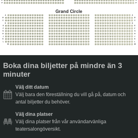
N
N
50
49
48
47
46
45
44
43
42
41
40
39
38
37
36
35
34
33
32
31
30
29
28
27
26
25
24
23
22
21
20
19
18
17
16
15
14
13
12
11
10
9
8
7
6
5
4
3
2
1
P
P
50
49
48
47
46
45
44
43
42
41
40
39
38
37
36
35
34
33
32
31
30
29
28
27
26
25
24
23
22
21
20
19
18
17
16
15
14
13
12
11
10
9
8
7
6
5
4
3
2
1
Grand Circle
A
A
47
46
45
44
43
42
41
40
39
38
37
36
35
34
33
32
31
30
29
28
27
26
25
24
23
22
21
20
19
18
17
16
15
14
13
12
11
10
9
8
7
6
5
4
3
2
1
B
B
49
48
47
46
45
44
43
42
41
40
39
38
37
36
35
34
33
32
31
30
29
28
27
26
25
24
23
22
21
20
19
18
17
16
15
14
13
12
11
10
9
8
7
6
5
4
3
2
1
C
C
49
48
47
46
45
44
43
42
41
40
39
38
37
36
35
34
33
32
31
30
29
28
27
26
25
24
23
22
21
20
19
18
17
16
15
14
13
12
11
10
9
8
7
6
5
4
3
2
1
D
D
47
46
45
44
43
42
41
40
39
38
37
36
35
34
33
32
31
30
29
28
27
26
25
24
23
22
21
20
19
18
17
16
15
14
13
12
11
10
9
8
7
6
5
4
3
2
1
E
E
49
48
47
46
45
44
43
42
41
40
39
38
37
36
35
34
33
32
31
30
29
28
27
26
25
24
23
22
21
20
19
18
17
16
15
14
13
12
11
10
9
8
7
6
5
4
3
2
1
F
F
49
48
47
46
45
44
43
42
41
40
39
38
37
36
35
34
33
32
31
30
29
28
27
26
25
24
23
22
21
20
19
18
17
16
15
14
13
12
11
10
9
8
7
6
5
4
3
2
1
G
G
49
48
47
46
45
44
43
42
41
40
39
38
37
36
35
34
33
32
31
30
29
28
27
26
25
24
23
22
21
20
19
18
17
16
15
14
13
12
11
10
9
8
7
6
5
4
3
2
1
H
H
49
48
47
46
45
44
43
42
41
40
39
38
37
36
35
34
33
32
31
30
29
28
27
26
25
24
23
22
21
20
19
18
17
16
15
14
13
12
11
10
9
8
7
6
5
4
3
2
1
J
J
49
48
47
46
45
44
43
42
41
40
39
38
37
36
35
34
33
32
31
30
29
28
27
26
25
24
23
22
21
20
19
18
17
16
15
14
13
12
11
10
9
8
7
6
5
4
3
2
1
K
K
49
48
47
46
45
44
43
42
41
40
39
38
37
36
35
34
33
32
31
30
29
28
27
26
25
24
23
22
21
20
19
18
17
16
15
14
13
12
11
10
9
8
7
6
5
4
3
2
1
L
L
49
48
47
46
45
44
43
42
41
40
39
38
37
36
35
34
33
32
31
30
29
28
27
26
25
24
23
22
21
20
19
18
17
16
15
14
13
12
11
10
9
8
7
6
5
4
3
2
1
M
M
47
46
45
44
43
42
41
40
39
38
37
36
35
34
33
32
31
30
29
28
27
26
25
24
23
22
21
20
19
18
17
16
15
14
13
12
11
10
9
8
7
6
5
4
3
2
1
Boka dina biljetter på mindre än 3
minuter
Välj ditt datum
Välj bara den föreställning du vill gå på, datum och
antal biljetter du behöver.
Välj dina platser
Välj dina platser från vår användarvänliga
teatersalongöversikt.