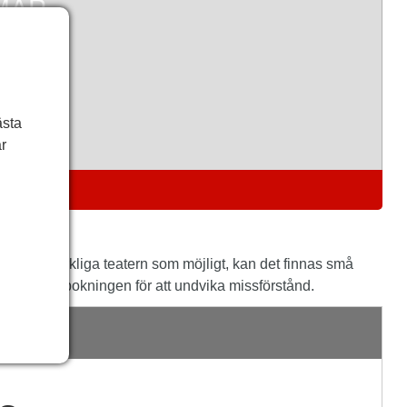
ästa
r
NGAR
 nära den verkliga teatern som möjligt, kan det finnas små
 oss före bokningen för att undvika missförstånd.
GE