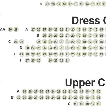
S
21
20
19
18
17
16
15
14
13
12
11
D
Dress 
AA
A
29
28
27
26
25
24
23
22
21
20
19
18
17
16
15
B
25
24
23
22
21
20
19
18
17
16
15
C
28
27
26
25
24
23
22
21
20
19
18
17
16
15
D
28
27
26
25
24
23
22
21
20
19
18
17
16
15
E
29
28
27
26
25
24
23
22
21
20
19
18
17
16
15
F
27
26
25
24
23
22
21
Upper Ci
F
A
29
28
27
26
25
24
23
22
21
20
19
18
17
16
B
30
29
28
27
26
25
24
23
22
21
20
19
18
17
16
C
20
19
18
17
16