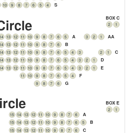
S
10
9
8
7
6
5
4
BOX C
Circle
2
1
A
AA
14
13
12
11
10
9
8
7
6
5
3
2
1
B
14
13
12
11
10
9
8
7
6
C
14
13
12
11
10
9
8
7
6
5
4
3
2
1
D
14
13
12
11
10
9
8
7
6
5
4
3
2
1
E
14
13
12
11
10
9
8
7
6
5
4
3
2
1
F
11
10
9
8
7
6
5
4
G
9
8
7
6
rcle
BOX E
2
1
A
15
14
13
12
11
10
9
8
7
6
B
15
14
13
12
11
10
9
8
7
6
5
C
15
14
13
12
11
10
9
8
7
6