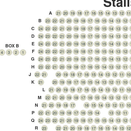
Stal
A
21
20
19
18
17
16
15
14
13
12
11
B
23
22
21
20
19
18
17
16
15
14
13
12
C
24
23
22
21
20
19
18
17
16
15
14
13
12
D
24
23
22
21
20
19
18
17
16
15
14
13
12
E
24
23
22
21
20
19
18
17
16
15
14
13
12
BOX B
F
24
23
22
21
20
19
18
17
16
15
14
13
12
4
3
2
1
G
24
23
22
21
20
19
18
17
16
15
14
13
12
H
23
22
21
20
19
18
17
16
15
14
13
12
11
J
22
21
20
19
18
17
16
15
14
13
12
11
10
K
21
20
19
18
17
16
15
14
13
12
11
10
L
21
20
19
18
17
16
15
14
13
12
11
10
M
22
21
20
19
18
17
16
15
14
13
12
11
N
21
20
19
18
17
16
15
14
13
12
11
10
P
22
21
20
19
18
17
16
15
14
13
12
11
Q
24
23
22
21
20
19
18
17
16
15
14
13
12
R
23
22
21
20
19
18
17
16
15
14
13
12