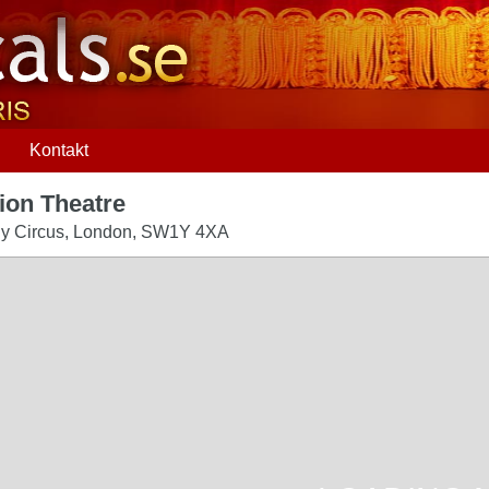
Q
Kontakt
rion Theatre
ly Circus
,
London
,
SW1Y 4XA