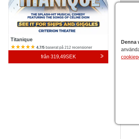
Titanique
Denna 
4.7/5
baserat på 212 recensioner
använda
från
319,49SEK
cookiep
Criter
Observ
variatio