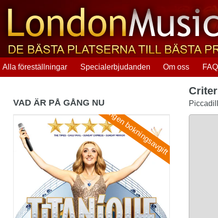
Alla föreställningar
Specialerbjudanden
Om oss
FA
Crite
VAD ÄR PÅ GÅNG NU
Piccadil
Ingen bokningsavgift
Titanique