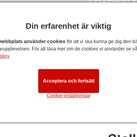
Din erfarenhet är viktig
webbplats använder cookies
för att vi ska kunna ge dig den b
rupplevelsen. För att läsa mer om de cookies vi använder se vå
olicy
.
VÄGBESKRIVNI
ion Theatre salongöversikt
Acceptera och fortsätt
era
: Även om vi försöker att se till att denna platsöversikt är så
Cookie-inställningar
ner. Kunder med specifika krav rekommenderas att diskutera med
STA