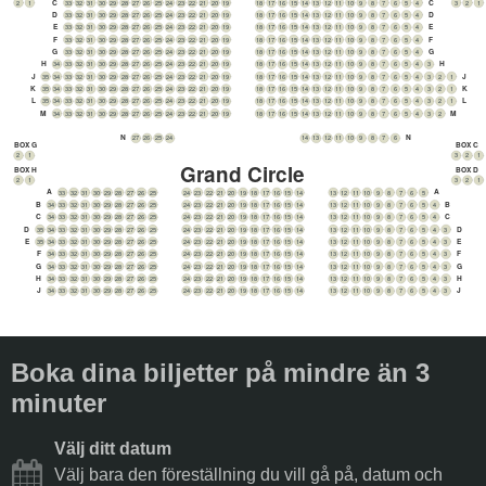
C
C
2
1
33
32
31
30
29
28
27
26
25
24
23
22
21
20
19
18
17
16
15
14
13
12
11
10
9
8
7
6
5
4
3
2
1
D
D
33
32
31
30
29
28
27
26
25
24
23
22
21
20
19
18
17
16
15
14
13
12
11
10
9
8
7
6
5
4
E
E
33
32
31
30
29
28
27
26
25
24
23
22
21
20
19
18
17
16
15
14
13
12
11
10
9
8
7
6
5
4
F
F
33
32
31
30
29
28
27
26
25
24
23
22
21
20
19
18
17
16
15
14
13
12
11
10
9
8
7
6
5
4
G
G
33
32
31
30
29
28
27
26
25
24
23
22
21
20
19
18
17
16
15
14
13
12
11
10
9
8
7
6
5
4
H
H
34
33
32
31
30
29
28
27
26
25
24
23
22
21
20
19
18
17
16
15
14
13
12
11
10
9
8
7
6
5
4
3
J
J
35
34
33
32
31
30
29
28
27
26
25
24
23
22
21
20
19
18
17
16
15
14
13
12
11
10
9
8
7
6
5
4
3
2
1
K
K
35
34
33
32
31
30
29
28
27
26
25
24
23
22
21
20
19
18
17
16
15
14
13
12
11
10
9
8
7
6
5
4
3
2
1
L
L
35
34
33
32
31
30
29
28
27
26
25
24
23
22
21
20
19
18
17
16
15
14
13
12
11
10
9
8
7
6
5
4
3
2
1
M
M
34
33
32
31
30
29
28
27
26
25
24
23
22
21
20
19
18
17
16
15
14
13
12
11
10
9
8
7
6
5
4
3
2
N
N
27
26
25
24
14
13
12
11
10
9
8
7
6
BOX G
BOX C
2
1
3
2
1
Grand Circle
BOX H
BOX D
2
1
3
2
1
A
A
33
32
31
30
29
28
27
26
25
24
23
22
21
20
19
18
17
16
15
14
13
12
11
10
9
8
7
6
5
B
B
34
33
32
31
30
29
28
27
26
25
24
23
22
21
20
19
18
17
16
15
14
13
12
11
10
9
8
7
6
5
4
C
C
34
33
32
31
30
29
28
27
26
25
24
23
22
21
20
19
18
17
16
15
14
13
12
11
10
9
8
7
6
5
4
D
D
35
34
33
32
31
30
29
28
27
26
25
24
23
22
21
20
19
18
17
16
15
14
13
12
11
10
9
8
7
6
5
4
3
E
E
35
34
33
32
31
30
29
28
27
26
25
24
23
22
21
20
19
18
17
16
15
14
13
12
11
10
9
8
7
6
5
4
3
F
F
34
33
32
31
30
29
28
27
26
25
24
23
22
21
20
19
18
17
16
15
14
13
12
11
10
9
8
7
6
5
4
3
G
G
34
33
32
31
30
29
28
27
26
25
24
23
22
21
20
19
18
17
16
15
14
13
12
11
10
9
8
7
6
5
4
3
H
H
34
33
32
31
30
29
28
27
26
25
24
23
22
21
20
19
18
17
16
15
14
13
12
11
10
9
8
7
6
5
4
3
J
J
34
33
32
31
30
29
28
27
26
25
24
23
22
21
20
19
18
17
16
15
14
13
12
11
10
9
8
7
6
5
4
3
Boka dina biljetter på mindre än 3
minuter
Välj ditt datum
Välj bara den föreställning du vill gå på, datum och