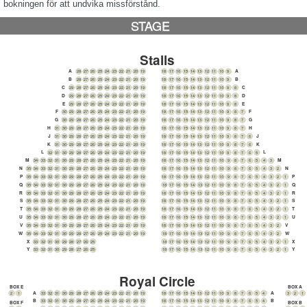
bokningen för att undvika missförstånd.
STAGE
Stalls
A
A
28
27
26
25
24
23
22
21
20
19
18
17
16
15
14
13
12
11
10
9
B
B
28
27
26
25
24
23
22
21
20
19
18
17
16
15
14
13
12
11
10
9
C
C
29
28
27
26
25
24
23
22
21
20
19
18
17
16
15
14
13
12
11
10
9
8
D
D
29
28
27
26
25
24
23
22
21
20
19
18
17
16
15
14
13
12
11
10
9
8
E
E
29
28
27
26
25
24
23
22
21
20
19
18
17
16
15
14
13
12
11
10
9
8
F
F
30
29
28
27
26
25
24
23
22
21
20
19
18
17
16
15
14
13
12
11
10
9
8
7
G
G
30
29
28
27
26
25
24
23
22
21
20
19
18
17
16
15
14
13
12
11
10
9
8
7
H
H
31
30
29
28
27
26
25
24
23
22
21
20
19
18
17
16
15
14
13
12
11
10
9
8
7
J
J
31
30
29
28
27
26
25
24
23
22
21
20
19
18
17
16
15
14
13
12
11
10
9
8
7
6
K
K
31
30
29
28
27
26
25
24
23
22
21
20
19
18
17
16
15
14
13
12
11
10
9
8
7
6
L
L
32
31
30
29
28
27
26
25
24
23
22
21
20
19
18
17
16
15
14
13
12
11
10
9
8
7
6
5
M
M
34
33
32
31
30
29
28
27
26
25
24
23
22
21
20
19
18
17
16
15
14
13
12
11
10
9
8
7
6
5
4
3
N
N
35
34
33
32
31
30
29
28
27
26
25
24
23
22
21
20
19
18
17
16
15
14
13
12
11
10
9
8
7
6
5
4
3
2
P
P
35
34
33
32
31
30
29
28
27
26
25
24
23
22
21
20
19
18
17
16
15
14
13
12
11
10
9
8
7
6
5
4
3
2
1
Q
Q
35
34
33
32
31
30
29
28
27
26
25
24
23
22
21
20
19
18
17
16
15
14
13
12
11
10
9
8
7
6
5
4
3
2
1
R
R
35
34
33
32
31
30
29
28
27
26
25
24
23
22
21
20
19
18
17
16
15
14
13
12
11
10
9
8
7
6
5
4
3
2
1
S
S
35
34
33
32
31
30
29
28
27
26
25
24
23
22
21
20
19
18
17
16
15
14
13
12
11
10
9
8
7
6
5
4
3
2
1
T
T
35
34
33
32
31
30
29
28
27
26
25
24
23
22
21
20
19
18
17
16
15
14
13
12
11
10
9
8
7
6
5
4
3
2
1
U
U
35
34
33
32
31
30
29
28
27
26
25
24
23
22
21
20
19
18
17
16
15
14
13
12
11
10
9
8
7
6
5
4
3
2
1
V
V
35
34
33
32
31
30
29
28
27
26
25
24
23
22
21
20
19
18
17
16
15
14
13
12
11
10
9
8
7
6
5
4
3
2
W
W
35
34
33
32
31
30
29
28
27
26
25
24
23
22
21
20
19
18
17
16
15
14
13
12
11
10
9
8
7
6
5
4
3
2
X
X
33
32
31
30
29
28
27
26
25
18
17
16
15
14
13
12
11
10
9
8
7
6
5
4
3
2
1
Y
Y
33
32
31
30
29
28
27
26
25
18
17
16
15
14
13
12
11
10
9
8
7
6
5
4
3
2
1
Royal Circle
BOX E
BOX A
A
A
2
1
33
32
31
30
29
28
27
26
25
24
23
22
21
20
19
18
17
16
15
14
13
12
11
10
9
8
7
6
5
4
3
2
1
B
B
33
32
31
30
29
28
27
26
25
24
23
22
21
20
19
18
17
16
15
14
13
12
11
10
9
8
7
6
5
4
BOX F
BOX B