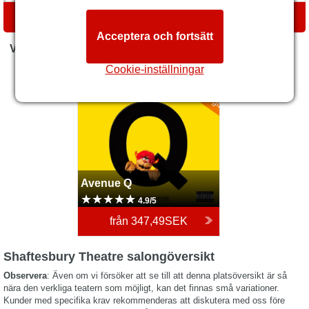
VÄGBESKRIVNINGAR
Acceptera och fortsätt
VAD ÄR PÅ GÅNG NU
Ingen bokningsavgift
Cookie-inställningar
Avenue Q
Avenue Q
4.9/5
från
347,49SEK
Shaftesbury Theatre salongöversikt
Observera
: Även om vi försöker att se till att denna platsöversikt är så
nära den verkliga teatern som möjligt, kan det finnas små variationer.
Kunder med specifika krav rekommenderas att diskutera med oss före