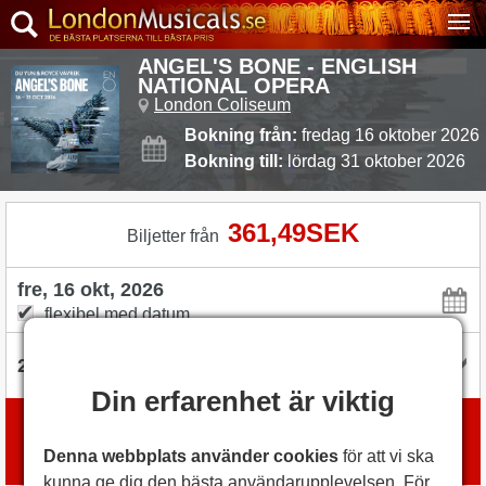
ANGEL'S BONE - ENGLISH
NATIONAL OPERA
London Coliseum
Bokning från:
fredag 16 oktober 2026
Bokning till:
lördag 31 oktober 2026
361,49SEK
Biljetter från
flexibel med datum
Din erfarenhet är viktig
Boka biljetter
med
London Box Office
Denna webbplats använder cookies
för att vi ska
kunna ge dig den bästa användarupplevelsen. För