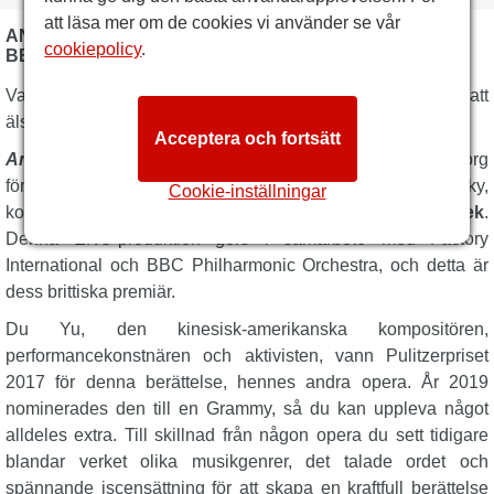
att läsa mer om de cookies vi använder se vår
ANGEL'S BONE - ENGLISH NATIONAL OPERA
cookiepolicy
.
BESKRIVNING
Vad händer när ett par änglar faller till jorden? Du kommer att
älska den mörka, obehagliga
Angel's Bone
.
Acceptera och fortsätt
Angel's Bone
väver en oroande liknelse där omsorg
förvandlas till förakt och kärlek förvandlas till avsky,
Cookie-inställningar
komponerad av
Du Yu
med ett libretto av
Royce Vavrek
.
Denna ENO-produktion görs i samarbete med Factory
International och BBC Philharmonic Orchestra, och detta är
dess brittiska premiär.
Du Yu, den kinesisk-amerikanska kompositören,
performancekonstnären och aktivisten, vann Pulitzerpriset
2017 för denna berättelse, hennes andra opera. År 2019
nominerades den till en Grammy, så du kan uppleva något
alldeles extra. Till skillnad från någon opera du sett tidigare
blandar verket olika musikgenrer, det talade ordet och
spännande iscensättning för att skapa en kraftfull berättelse