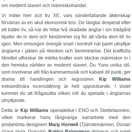
om modernt slaveri och människohandel.
Vi möter herr och fru XE, vars sönderfallande äktenskap
förvärras av en akut ekonomisk kris. De längtar desperat efter
ett bättre liv, så när de hittar två skadade änglar i sin trädgård
bjuder de in dem och bestämmer sig för att vårda dem till liv
igen. Men omsorgen övergår snart i kontroll när paret utnyttjar
änglarna i jakten på rikedom och berömmelse. Det kraftfulla
librettot utforskar de mörka krafter som skickar människor in i
den hemska världen av modernt slaveri. Du Yuns unika stil,
som involverar allt från kammarmusik och kabaré till punk, ger
drama till handlingen och regissören
Kip Williams
extraordinära iscensättning är helt uppslukande. I slutet
kommer du att ifrågasätta vilken roll du spelade i änglarnas
utnyttjande.
Detta är
Kip Williams
operadebut i ENO och Storbritannien,
vilket markerar hans långvariga samarbete med den
prisbelönta designern
Marg Horwell
(
Tjänstemännen
,
Dorian
Grays tavla
,
Dracula
).
Baldur Brönniman
dirigerar, och paret