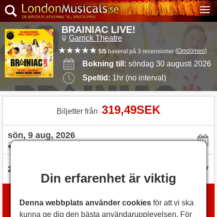
BRAINIAC LIVE!
Garrick Theatre
(
Omdömen
)
5/5
baserat på 3 recensioner
Bokning till:
söndag 30 augusti 2026
Speltid:
1hr (no interval)
319,49SEK
Biljetter från
flexibel med datum
Din erfarenhet är viktig
Boka biljetter
Denna webbplats använder cookies
för att vi ska
med
London Box Office
kunna ge dig den bästa användarupplevelsen. För