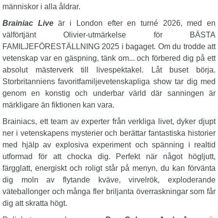
människor i alla åldrar.
Brainiac Live
är i London efter en turné 2026, med en
välförtjänt Olivier-utmärkelse för BÄSTA
FAMILJEFÖRESTÄLLNING 2025 i bagaget. Om du trodde att
vetenskap var en gäspning, tänk om... och förbered dig på ett
absolut mästerverk till livespektakel. Låt buset börja.
Storbritanniens favoritfamiljevetenskapliga show tar dig med
genom en konstig och underbar värld där sanningen är
märkligare än fiktionen kan vara.
Brainiacs, ett team av experter från verkliga livet, dyker djupt
ner i vetenskapens mysterier och berättar fantastiska historier
med hjälp av explosiva experiment och spänning i realtid
utformad för att chocka dig. Perfekt när något högljutt,
färgglatt, energiskt och roligt står på menyn, du kan förvänta
dig moln av flytande kväve, virvelrök, exploderande
väteballonger och många fler briljanta överraskningar som får
dig att skratta högt.