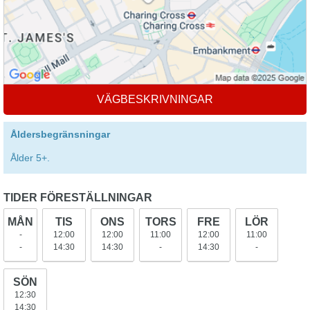
VÄGBESKRIVNINGAR
Åldersbegränsningar
Ålder 5+.
TIDER FÖRESTÄLLNINGAR
MÅN
TIS
ONS
TORS
FRE
LÖR
-
12:00
12:00
11:00
12:00
11:00
-
14:30
14:30
-
14:30
-
SÖN
12:30
14:30