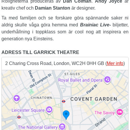
Roligheterna produceras av
Dan Colman
.
Andy Joyce
är
kreativ chef och
Damian Stanton
är designer.
Ta med familjen och se forskare göra spännande saker ni
aldrig skulle våga göra hemma med
Brainiac Live-
biljetter,
underhållning i toppklass som är cool nog att inspirera en
generation nya Einsteins.
ADRESS TILL GARRICK THEATRE
2 Charing Cross Road, London, WC2H 0HH GB (
Mer info
)