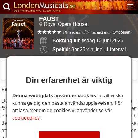
FAUST
Royal Opera House
(
Omdömen
)
5/5
baserat på 2 recensioner
Bokning till:
tisdag 10 juni 2025
Speltid:
3hr 25min. Incl. 1 interval.
SHOWEN ÄR ÖVER
Din erfarenhet är viktig
FAUST BESKRIVNING
Denna webbplats använder cookies
för att vi ska
Desillusionerad av ålderdomen anropar Faust djävulen i
kunna ge dig den bästa användarupplevelsen. För
förtvivlan. Den listige Méphistophélès ger honom ett
att läsa mer om de cookies vi använder se vår
erbjudande han inte kan tacka nej till: ungdom, rikedom och
cookiepolicy
.
den vackra Marguerite. Men snart börjar Fausts nyfunna lycka
att nysta upp, och drömmen om kärlek förvandlas till en
mardröm...