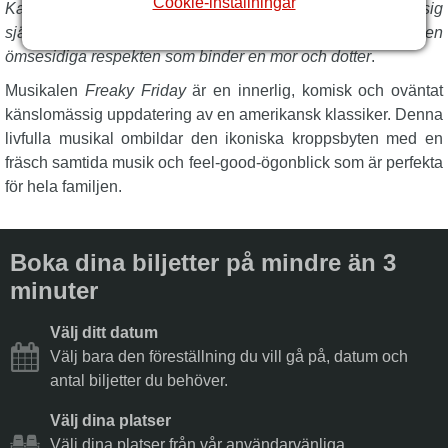
Cookie-inställningar
Katherine och Ellie att uppskatta varandras kamp, lära sig
självacceptans och inse den omätliga kärleken och den
ömsesidiga respekten som binder en mor och dotter
.
Musikalen
Freaky Friday
är en innerlig, komisk och oväntat
känslomässig uppdatering av en amerikansk klassiker. Denna
livfulla musikal ombildar den ikoniska kroppsbyten med en
fräsch samtida musik och feel-good-ögonblick som är perfekta
för hela familjen.
Boka dina biljetter på mindre än 3
minuter
Välj ditt datum
Välj bara den föreställning du vill gå på, datum och
antal biljetter du behöver.
Välj dina platser
Välj dina platser från vår användarvänliga