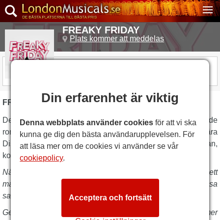
FREAKY FRIDAY
Plats kommer att meddelas
SHOWEN ÄR ÖVER
Din erfarenhet är viktig
FREAKY FRIDAY BESKRIVNING
Den nya musikalen,
Freaky Friday
, baserad på den älskade
Denna webbplats använder cookies
för att vi ska
romanen från 1972 av
Mary Rodgers
och de populära
kunna ge dig den bästa användarupplevelsen. För
Disney-filmerna, som har fångat generationers hjärtan,
att läsa mer om de cookies vi använder se vår
kommer till London!
cookiepolicy
.
När en överansträngd mamma och hennes tonårsdotter på ett
magiskt sätt byter kropp har de bara en dag på sig att lösa
saker och ting igen
.
Acceptera och fortsätt
Genom att tillbringa en dag i varandras skor kommer