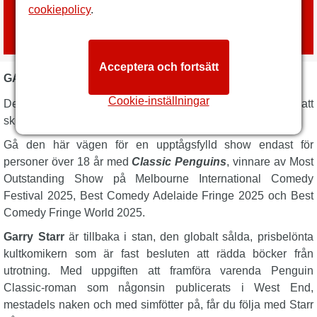
cookiepolicy
.
Boka biljetter
med
London Box Office
Acceptera och fortsätt
GARRY STARR: CLASSIC PENGUINS BESKRIVNING
Cookie-inställningar
Det är en av de roligaste showerna i stan. Du kommer att
skratta dig ur dig åt
Classic Penguins
.
Gå den här vägen för en upptågsfylld show endast för
personer över 18 år med
Classic Penguins
, vinnare av Most
Outstanding Show på Melbourne International Comedy
Festival 2025, Best Comedy Adelaide Fringe 2025 och Best
Comedy Fringe World 2025.
Garry Starr
är tillbaka i stan, den globalt sålda, prisbelönta
kultkomikern som är fast besluten att rädda böcker från
utrotning. Med uppgiften att framföra varenda Penguin
Classic-roman som någonsin publicerats i West End,
mestadels naken och med simfötter på, får du följa med Starr