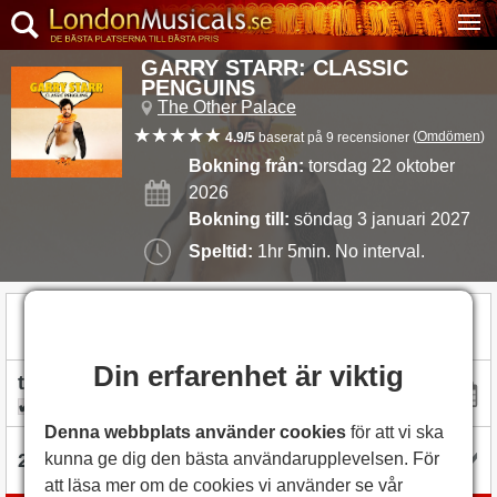
GARRY STARR: CLASSIC
PENGUINS
The Other Palace
(
Omdömen
)
4.9/5
baserat på 9 recensioner
Bokning från:
torsdag 22 oktober
2026
Bokning till:
söndag 3 januari 2027
Speltid:
1hr 5min. No interval.
333,49SEK
Biljetter från
Din erfarenhet är viktig
flexibel med datum
Denna webbplats använder cookies
för att vi ska
kunna ge dig den bästa användarupplevelsen. För
att läsa mer om de cookies vi använder se vår