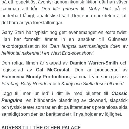
på ett respektlöst äventyr genom ikonisk fiktion där han väver
samman allt från
Den lille prinsen
till
Moby Dick
på ett
underbart fånigt, anarkistiskt sätt. Den enda nackdelen är att
det bara är fyra föreställningar.
Garry Starr har typiskt nog gett evenemanget en extra twist.
Han har formellt lämnat in en ansökan till Guinness
rekordorganisation för
'Den längsta sammanlagda tiden av
helfrontal nakenhet i en West End-scenshow'
.
Den roliga filmen är skapad av
Damien Warren-Smith
och
regisserad av
Cal McCrystal
. Den är producerad av
Francesca Moody Productions
, samma team som gav oss
Fleabag
,
Baby Reindeer
och
Kathy och Stella löser ett mord
.
Lägg till mer 'ur led' i ditt liv med biljetter till
Classic
Penguins
, en bländande blandning av clowneri, slapstick
och fysisk teater som tar en titt på litteraturens pretentiösa sida
samtidigt som den tar berättandet till nya höjder av löjlighet.
ADRESS TILL THE OTHER PALACE