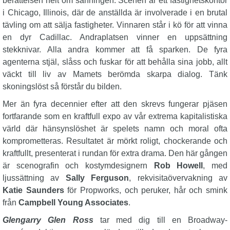
berättelsen helt om sanningen. Scenen är ett fastighetskontor
i Chicago, Illinois, där de anställda är involverade i en brutal
tävling om att sälja fastigheter. Vinnaren står i kö för att vinna
en dyr Cadillac. Andraplatsen vinner en uppsättning
stekknivar. Alla andra kommer att få sparken. De fyra
agenterna stjäl, slåss och fuskar för att behålla sina jobb, allt
väckt till liv av Mamets berömda skarpa dialog. Tänk
skoningslöst så förstår du bilden.
Mer än fyra decennier efter att den skrevs fungerar pjäsen
fortfarande som en kraftfull expo av vår extrema kapitalistiska
värld där hänsynslöshet är spelets namn och moral ofta
komprometteras. Resultatet är mörkt roligt, chockerande och
kraftfullt, presenterat i rundan för extra drama. Den här gången
är scenografin och kostymdesignern
Rob Howell
, med
ljussättning av
Sally Ferguson
, rekvisitaövervakning av
Katie Saunders
för Propworks, och peruker, hår och smink
från
Campbell Young Associates
.
Glengarry Glen Ross
tar med dig till en Broadway-