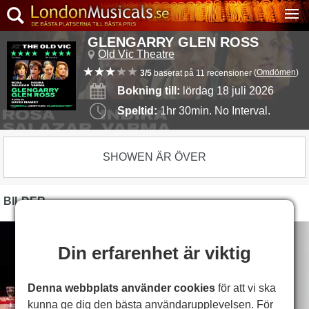
GLENGARRY GLEN ROSS
Old Vic Theatre
(
Omdömen
)
3/5
baserat på 11 recensioner
Bokning till:
lördag 18 juli 2026
Speltid:
1hr 30min. No Interval.
SHOWEN ÄR ÖVER
BILDER
Din erfarenhet är viktig
Denna webbplats använder cookies
för att vi ska
kunna ge dig den bästa användarupplevelsen. För