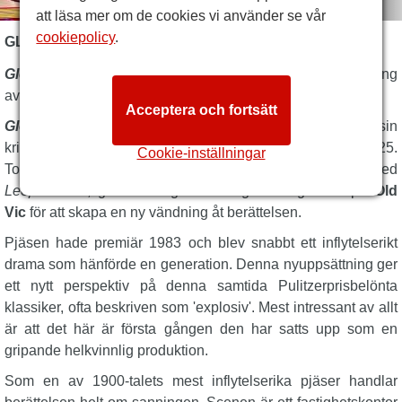
att läsa mer om de cookies vi använder se vår
cookiepolicy
.
GLENGARRY GLEN ROSS BESKRIVNING
Glengarry Glen Ross
är en 100 % kvinnlig återuppsättning
av
David Mamets
briljanta Pulitzerprisvinnare.
Acceptera och fortsätt
Glengarry Glen Ross
står på scen i London, i stan efter sin
kritikerrosade, hetsiga och slutsålda Broadway-säsong 2025.
Cookie-inställningar
Tony-prisbelönte
Patrick Marber
, som förtrollade oss med
Leopoldstadt
, gör sin länge efterlängtade regidebut på
Old
Vic
för att skapa en ny vändning åt berättelsen.
Pjäsen hade premiär 1983 och blev snabbt ett inflytelserikt
drama som hänförde en generation. Denna nyuppsättning ger
ett nytt perspektiv på denna samtida Pulitzerprisbelönta
klassiker, ofta beskriven som 'explosiv'. Mest intressant av allt
är att det här är första gången den har satts upp som en
gripande helkvinnlig produktion.
Som en av 1900-talets mest inflytelserika pjäser handlar