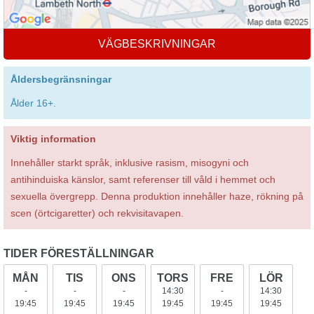
VÄGBESKRIVNINGAR
Åldersbegränsningar
Ålder 16+.
Viktig information
Innehåller starkt språk, inklusive rasism, misogyni och
antihinduiska känslor, samt referenser till våld i hemmet och
sexuella övergrepp. Denna produktion innehåller haze, rökning på
scen (örtcigaretter) och rekvisitavapen.
TIDER FÖRESTÄLLNINGAR
MÅN
TIS
ONS
TORS
FRE
LÖR
-
-
-
14:30
-
14:30
19:45
19:45
19:45
19:45
19:45
19:45