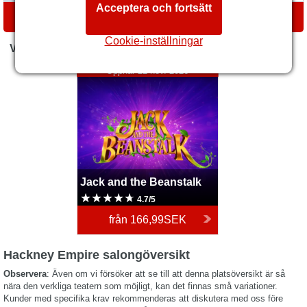
Acceptera och fortsätt
VÄGBESKRIVNINGAR
Cookie-inställningar
VAD ÄR PÅ GÅNG NU
Jack and the Beanstalk
Öppnar 21 nov. 2026
Jack and the Beanstalk
4.7/5
från
166,99SEK
Hackney Empire salongöversikt
Observera
: Även om vi försöker att se till att denna platsöversikt är så
nära den verkliga teatern som möjligt, kan det finnas små variationer.
Kunder med specifika krav rekommenderas att diskutera med oss före