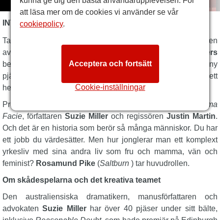
kunna ge dig den bästa användarupplevelsen. För
att läsa mer om de cookies vi använder se vår
INTER ALIA BESKRIVNING
cookiepolicy
.
Ta en nominerad Emmy, Golden Globe och Oscar. Lägg till en
av Londons mest älskade ställen. Blanda in
Suzie Millers
Acceptera och fortsätt
betydande talang. Vad får du? Det är
Inter Alia
, en helt ny
pjäs som har premiär på Nationalteaterns lokal i Lyttleton, ett
Cookie-inställningar
hett nytt drama man inte får missa.
Produktionen kommer från samma team bakom Millers
Prima
Facie
, författaren
Suzie Miller
och regissören
Justin Martin
.
Och det är en historia som berör så många människor. Du har
ett jobb du värdesätter. Men hur jonglerar man ett komplext
yrkesliv med sina andra liv som fru och mamma, vän och
feminist?
Rosamund Pike
(
Saltburn
) tar huvudrollen.
Om skådespelarna och det kreativa teamet
Den australiensiska dramatikern, manusförfattaren och
advokaten
Suzie Miller
har över 40 pjäser under sitt bälte,