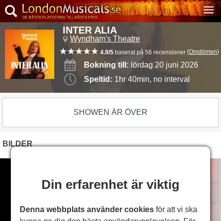
INTER ALIA
Wyndham's Theatre
(
Omdömen
)
4.9/5
baserat på 56 recensioner
Bokning till:
lördag 20 juni 2026
Speltid:
1hr 40min, no interval
SHOWEN ÄR ÖVER
BILDER
Din erfarenhet är viktig
Denna webbplats använder cookies
för att vi ska