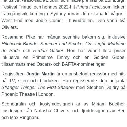
inklusive
Reasonable Doubt
, som hade premiär på Edinburgh
Festival Fringe, och hennes 2022-hit
Prima Facie
, som fick en
framgångsrik körning i Sydney innan den skapade vågor i
West End med Jodie Comer i huvudrollen. Den vann två
Oliviers.
Rosamund Pike har många scenhits bakom sig, inklusive
Hitchcock Blonde
,
Summer and Smoke
,
Gas Light
,
Madame
de Sade
och
Hedda Gabler
. Hon har vunnit flera priser
inklusive en Primetime Emmy och en Golden Globe,
tillsammans med Oscars- och BAFTA-nomineringar.
Regissören
Justin Martin
är en prisbelönt regissör med hits
på TV, scen och bioduken. Han regisserade den briljanta
Stranger Things: The First Shadow
med Stephen Daldry på
Phoenix Theatre i London.
Scenografin och kostymdesignen är av Miriam Buether,
ljusdesign från Natasha Chivers, och ljuddesignen av Ben
och Max Ringham.