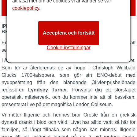
Boka biljetter
att läsa mer om de cookies vi använder se vår
med
London Box Office
cookiepolicy
.
IPHIGENIE EN TAURIDE - ENGLISH NATIONAL OPERA
BESKRIVNING
Acceptera och fortsätt
En sällsynt njutning väntar från ENO – missa inte chansen att
Cookie-inställningar
se
Ifigenien i Tauriden
.
I
Ifigenie en Tauride
möter vi en familj i oro splittrad av ödet.
Som tur är återförenas de av hopp i Christoph Willibald
Glucks 1700-talsopera, som gör sin ENO-debut med
nyuppsättning från den bländande Olivier-prisbelönade
regissören
Lyndsey Turner
. Förvänta dig ett storslaget
operatiskt mästerverk, och du kommer inte att bli besviken,
presenterat live på det magnifika London Coliseum.
Vi möter Ifigenie och hennes bror Oreste från en grekisk
dynasti dränkt i blod och våld. Livet har alltid varit så här för
familjen, så långt tillbaka som någon kan minnas. Ifigenie
reser till ett avlägset tempel på en ö vid jordens ände,