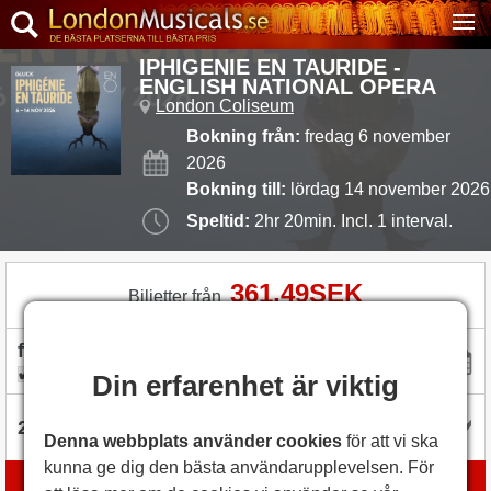
IPHIGENIE EN TAURIDE -
ENGLISH NATIONAL OPERA
London Coliseum
Bokning från:
fredag 6 november
2026
Bokning till:
lördag 14 november 2026
Speltid:
2hr 20min. Incl. 1 interval.
361,49SEK
Biljetter från
flexibel med datum
Din erfarenhet är viktig
Denna webbplats använder cookies
för att vi ska
kunna ge dig den bästa användarupplevelsen. För