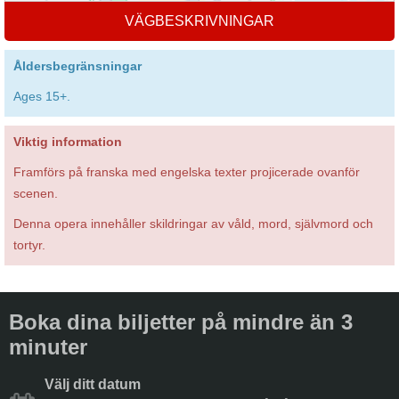
VÄGBESKRIVNINGAR
Åldersbegränsningar
Ages 15+.
Viktig information
Framförs på franska med engelska texter projicerade ovanför
scenen.
Denna opera innehåller skildringar av våld, mord, självmord och
tortyr.
Boka dina biljetter på mindre än 3
minuter
Välj ditt datum