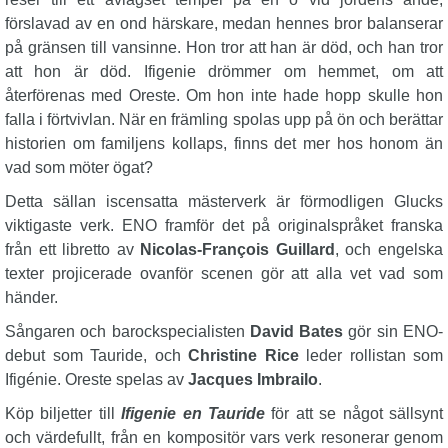
förslavad av en ond härskare, medan hennes bror balanserar
på gränsen till vansinne. Hon tror att han är död, och han tror
att hon är död. Ifigenie drömmer om hemmet, om att
återförenas med Oreste. Om hon inte hade hopp skulle hon
falla i förtvivlan. När en främling spolas upp på ön och berättar
historien om familjens kollaps, finns det mer hos honom än
vad som möter ögat?
Detta sällan iscensatta mästerverk är förmodligen Glucks
viktigaste verk. ENO framför det på originalspråket franska
från ett libretto av
Nicolas-François Guillard
, och engelska
texter projicerade ovanför scenen gör att alla vet vad som
händer.
Sångaren och barockspecialisten
David Bates
gör sin ENO-
debut som Tauride, och
Christine Rice
leder rollistan som
Ifigénie. Oreste spelas av
Jacques Imbrailo
.
Köp biljetter till
Ifigenie en Tauride
för att se något sällsynt
och värdefullt, från en kompositör vars verk resonerar genom