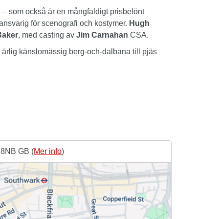
s
– som också är en mångfaldigt prisbelönt
 ansvarig för scenografi och kostymer.
Hugh
Baker
, med casting av
Jim Carnahan
CSA.
rlig känslomässig berg-och-dalbana till pjäs
 8NB GB (
Mer info
)