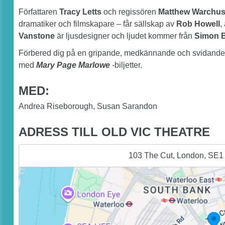
Författaren
Tracy Letts
och regissören
Matthew Warchu
dramatiker och filmskapare – får sällskap av
Rob Howell
,
Vanstone
är ljusdesigner och ljudet kommer från
Simon 
Förbered dig på en gripande, medkännande och svidande ä
med
Mary Page Marlowe
-biljetter.
MED:
Andrea Riseborough
,
Susan Sarandon
ADRESS TILL OLD VIC THEATRE
103 The Cut, London, SE1