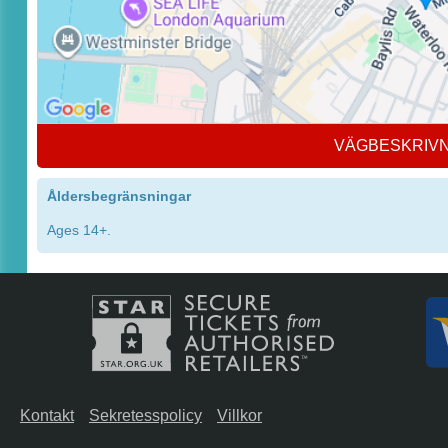
VÄGBESKRIV
Åldersbegränsningar
Ages 14+.
Kontakt
Sekretesspolicy
Villkor