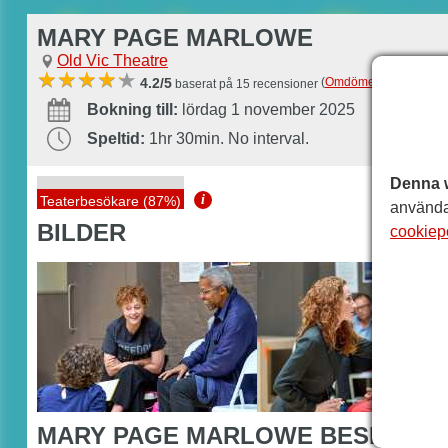
MARY PAGE MARLOWE
Old Vic Theatre
(
Omdömen
)
4.2/5
baserat på 15 recensioner
Bokning till:
lördag 1 november 2025
Speltid:
1hr 30min. No interval.
Denna 
i
Teaterbesökare (87%)
använda
BILDER
cookiep
MARY PAGE MARLOWE BESKRIVN