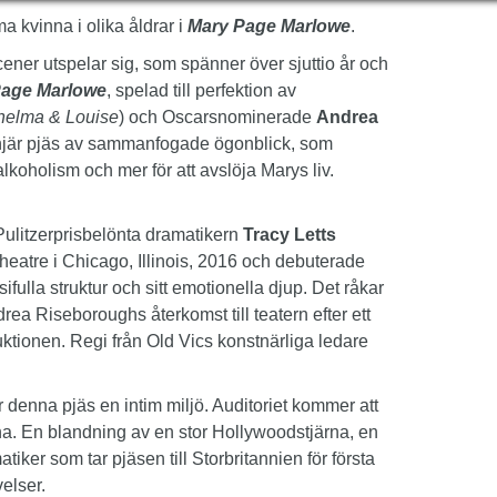
 kvinna i olika åldrar i
Mary Page Marlowe
.
cener utspelar sig, som spänner över sjuttio år och
Page Marlowe
, spelad till perfektion av
helma & Louise
) och Oscarsnominerade
Andrea
linjär pjäs av sammanfogade ögonblick, som
koholism och mer för att avslöja Marys liv.
Pulitzerprisbelönta dramatikern
Tracy Letts
atre i Chicago, Illinois, 2016 och debuterade
ifulla struktur och sitt emotionella djup. Det råkar
a Riseboroughs återkomst till teatern efter ett
oduktionen. Regi från Old Vics konstnärliga ledare
r denna pjäs en intim miljö. Auditoriet kommer att
lorna. En blandning av en stor Hollywoodstjärna, en
tiker som tar pjäsen till Storbritannien för första
elser.