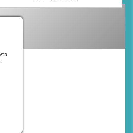
ästa
r