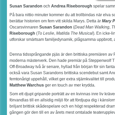
Susan Sarandon
och
Andrea Riseborough
spelar samma
På bara nittio minuter kommer du att trollbindas när elva s
berättar historien om fem vitt skilda Marys. Detta är
Mary 
Oscarsvinnaren
Susan Sarandon
(
Dead Man Walking
,
T
Riseborough
(
To Leslie
,
Matilda The Musical
). En icke-
utforskar smärtsam familjedynamik, plågsamma uppbrott, al
Denna tidssprångande pjäs är den brittiska premiären av 
moderna mästerverk. Den hade premiär på Steppenwolf The
Off-Broadway två år senare, hyllad från början för sin fantas
också vara Susan Sarandons brittiska scendebut samt Andre
femtonårigt uppehåll, vilket ger extra stjärnkvalitet till pr
Matthew Warchus
ger en touch av mer krydda.
Som ett djupt gripande porträtt av en kvinnas inre liv kräve
förvandlas till en allsidig miljö för att fördjupa dig i käns
briljant brittisk skådespelare och en högt respekterad drama
gången gör den till en av årets mest omtalade teaterupplev