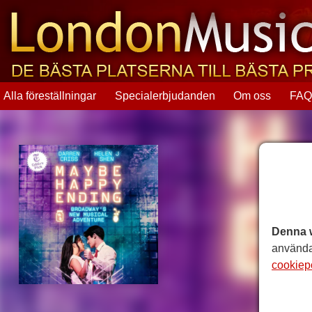
Alla föreställningar
Specialerbjudanden
Om oss
FA
Denna 
använda
cookiep