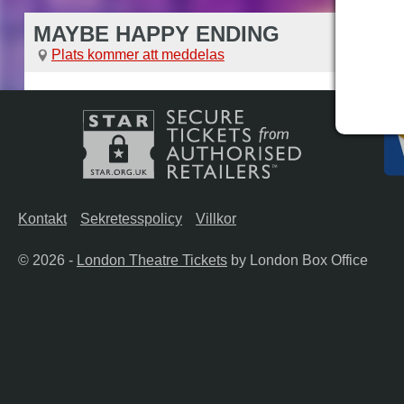
MAYBE HAPPY ENDING
Plats kommer att meddelas
Kontakt
Sekretesspolicy
Villkor
© 2026 -
London Theatre Tickets
by London Box Office