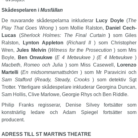
Skådespelaren i
Musfällan
De nuvarande skådespelarna inkluderar
Lucy Doyle
(
The
Play That Goes Wrong
) som Mollie Ralston,
Daniel Cech-
Lucas
(
Sherlock Holmes: The Final Curtain
)
som Giles
Ralston,
Lynton Appleton
(
Richard II
) som Christopher
Wren,
Jules Melvin
(
Witness for the Prosecution
) som Mrs
Boyle,
Ben Onwukwe
(
E 4 Metwukwe ) (E 4 Metwukwe
)
Macbeth
,
Romeo och Julia
) som Miss Casewell,
Lorenzo
Martelli
(
En midsommarnattsdröm
) som Mr Paravicini och
Sam Stafford
(
Ready, Steady, Crooks
) som detektiv Sgt
Trotter. Ytterligare skådespelare inkluderar Georgina Duncan,
Sam Hollis, Clive Marlowe, Georgie Rhys och Ben Riddle.
Philip Franks regisserar, Denise Silvey fortsätter som
konstnärlig ledare och Adam Spiegel fortsätter som
producent.
ADRESS TILL ST MARTINS THEATRE