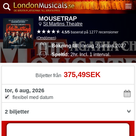
MOUSETRAP
St Martins Theatre
4.5/5
baserat på 1277 recensioner
(
Omdömen
)
Bokning till:
lördag 2 januari 2027
Speltid:
2hr. Incl. 1 interval.
375,49SEK
Biljetter från
flexibel med datum
Boka biljetter