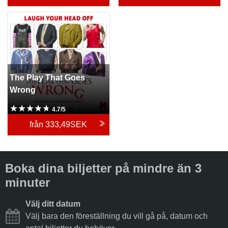
The Play That Goes Wrong
The Play That Goes
Wrong
4.7/5
från
333,49SEK
Boka dina biljetter på mindre än 3
minuter
Välj ditt datum
Välj bara den föreställning du vill gå på, datum och