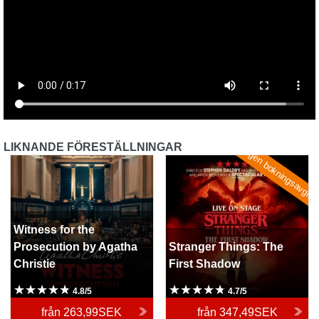
LIKNANDE FÖRESTÄLLNINGAR
Ingen bokningsavgift
Witness for the Prosecution
Stranger Things: The First
by Agatha Christie
Shadow
Witness for the
Prosecution by Agatha
Stranger Things: The
Christie
First Shadow
4.8/5
4.7/5
från
263,99SEK
från
347,49SEK