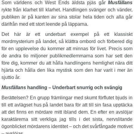
Som världens och West Ends äldsta pjäs går
Musfällans
rykte från klarhet till klarhet. Handlingen svänger och vänder,
publiken är på kanten av sina stolar hela tiden och alla går
därifrån med ett stort leende på läpparna.
Det här är ett underbart exempel på ett klassiskt
mordmysterium på landet, så klättra ombord och förbered dig
för en upplevelse du kommer att minnas för livet. Precis som
de andra tio miljoner publikmedlemmarna som har sett den
före dig, kommer du att hålla handlingens hemlighet nära ditt
hjärta och hålla den lika mystisk som den har varit i mer än
sjuttio år.
Musfällans
handling – Underbart snurrig och svängig
Berättelsen? En grupp främlingar med skumt förflutet bjuds in
till ett avlägset hus på landet bara för att till sin fasa upptäcka
att det finns en mördare mitt ibland dem. En efter en avslöjar
karaktärerna sitt verkliga jag tills i det sista, nervslitande
ögonblicket mördarens identitet – och det svårfångade motivet
– avslöjas.