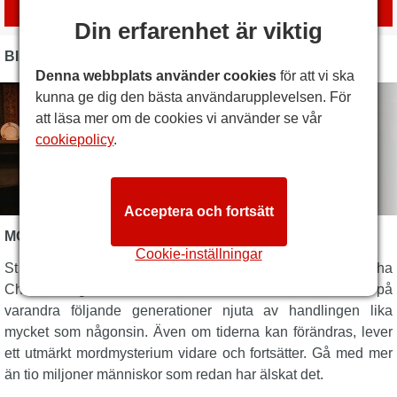
med
London Box Office
Din erfarenhet är viktig
BILDER
Denna webbplats använder cookies
för att vi ska
kunna ge dig den bästa användarupplevelsen. För
att läsa mer om de cookies vi använder se vår
cookiepolicy
.
Acceptera och fortsätt
MOUSETRAP BESKRIVNING
Cookie-inställningar
St Martin's Theatre är hem för den klassiska pjäsen, Agatha
Christies legendariska
Musfälla
. Det är fantastiskt att se på
varandra följande generationer njuta av handlingen lika
mycket som någonsin. Även om tiderna kan förändras, lever
ett utmärkt mordmysterium vidare och fortsätter. Gå med mer
än tio miljoner människor som redan har älskat det.