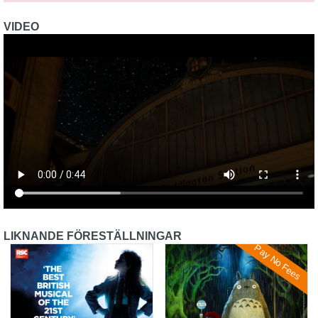
VIDEO
LIKNANDE FÖRESTÄLLNINGAR
Pay No Fees
Matilda The Musical
My Neighbour Totoro