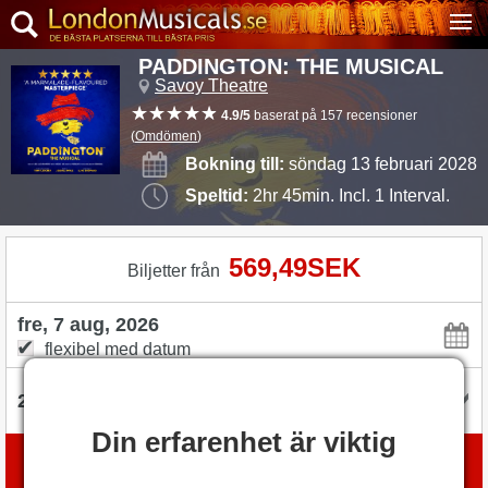
PADDINGTON: THE MUSICAL
Savoy Theatre
4.9/5
baserat på 157 recensioner
(
Omdömen
)
Bokning till:
söndag 13 februari 2028
Speltid:
2hr 45min. Incl. 1 Interval.
569,49SEK
Biljetter från
flexibel med datum
Din erfarenhet är viktig
Boka biljetter