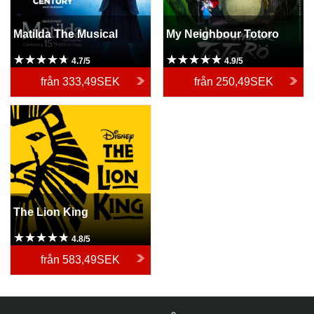
Matilda The Musical
My Neighbour Totoro
4.7/5
4.9/5
från
333,49SEK
från
250,49SEK
The Lion King
The Lion King
4.8/5
från
583,49SEK