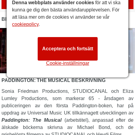
med
London Box Office
Denna webbplats använder cookies
för att vi ska
kunna ge dig den bästa användarupplevelsen. För
att läsa mer om de cookies vi använder se vår
BILDER
cookiepolicy
.
Acceptera och fortsätt
Cookie-inställningar
PADDINGTON: THE MUSICAL BESKRIVNING
Sonia Friedman Productions, STUDIOCANAL och Eliza
Lumley Productions, som markerar 65
-
årsdagen av
publiceringen av den första Paddington-boken, har på
uppdrag av Universal Music UK tillkännagett utvecklingen av
Paddington: The Musical
(arbetstitel), anpassad efter de
älskade böckerna skrivna av Michael Bond, och de
prisbelönta filmerna av STUDIOCANAL och Heydi Films.