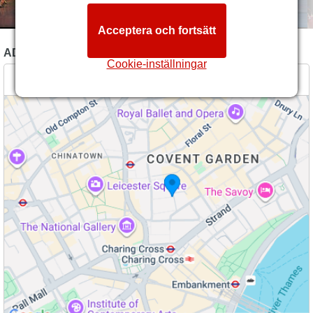
Acceptera och fortsätt
ADRESS TILL LONDON COLISEUM
Cookie-inställningar
St Martin's Lane, London, WC2N 4ES GB (
Mer info
)