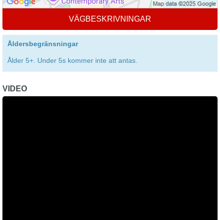
VÄGBESKRIVNINGAR
Åldersbegränsningar
Ålder 5+. Under 5s kommer inte att antas.
VIDEO