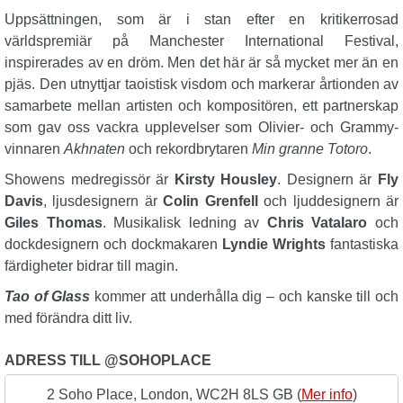
Uppsättningen, som är i stan efter en kritikerrosad
världspremiär på Manchester International Festival,
inspirerades av en dröm. Men det här är så mycket mer än en
pjäs. Den utnyttjar taoistisk visdom och markerar årtionden av
samarbete mellan artisten och kompositören, ett partnerskap
som gav oss vackra upplevelser som Olivier- och Grammy-
vinnaren
Akhnaten
och rekordbrytaren
Min granne Totoro
.
Showens medregissör är
Kirsty Housley
. Designern är
Fly
Davis
, ljusdesignern är
Colin Grenfell
och ljuddesignern är
Giles Thomas
. Musikalisk ledning av
Chris Vatalaro
och
dockdesignern och dockmakaren
Lyndie Wrights
fantastiska
färdigheter bidrar till magin.
Tao of Glass
kommer att underhålla dig – och kanske till och
med förändra ditt liv.
ADRESS TILL @SOHOPLACE
2 Soho Place, London, WC2H 8LS GB (
Mer info
)