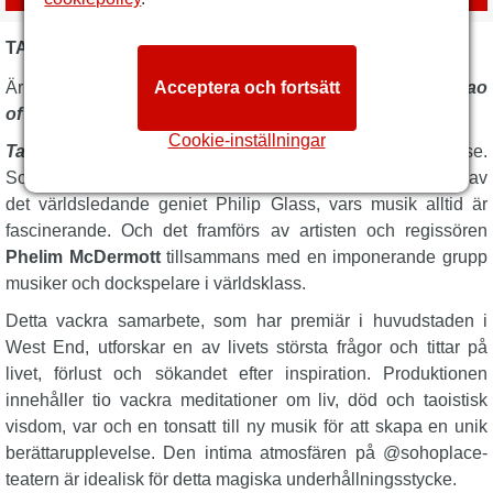
TAO OF GLASS BESKRIVNING
Är det en konsert? Är det en föreställning? Den briljanta
Acceptera och fortsätt
Tao
of Glass
är båda.
Cookie-inställningar
Tao of Glass
skapar en komplex väv av ljud och berättelse.
Soundtracket har komponerats speciellt för föreställningen av
det världsledande geniet Philip Glass, vars musik alltid är
fascinerande. Och det framförs av artisten och regissören
Phelim McDermott
tillsammans med en imponerande grupp
musiker och dockspelare i världsklass.
Detta vackra samarbete, som har premiär i huvudstaden i
West End, utforskar en av livets största frågor och tittar på
livet, förlust och sökandet efter inspiration. Produktionen
innehåller tio vackra meditationer om liv, död och taoistisk
visdom, var och en tonsatt till ny musik för att skapa en unik
berättarupplevelse. Den intima atmosfären på @sohoplace-
teatern är idealisk för detta magiska underhållningsstycke.