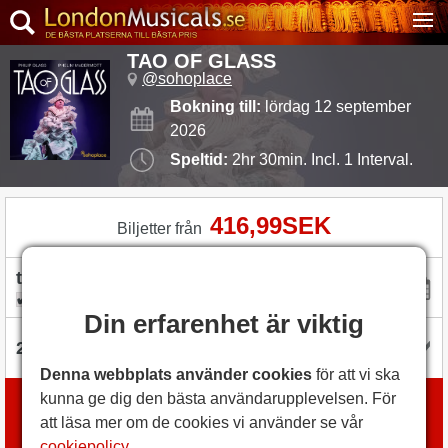
TAO OF GLASS
@sohoplace
Bokning till:
lördag 12 september
2026
Speltid:
2hr 30min. Incl. 1 Interval.
416,99SEK
Biljetter från
flexibel med datum
Din erfarenhet är viktig
Denna webbplats använder cookies
för att vi ska
kunna ge dig den bästa användarupplevelsen. För
Boka biljetter
att läsa mer om de cookies vi använder se vår
med
London Box Office
cookiepolicy
.