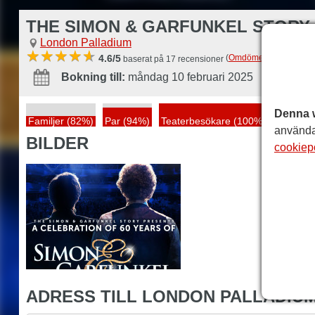
THE SIMON & GARFUNKEL STORY
London Palladium
(
Omdömen
)
4.6/5
baserat på 17 recensioner
Bokning till:
måndag 10 februari 2025
Denna 
i
Familjer (82%)
Par (94%)
Teaterbesökare (100%)
använda
BILDER
cookiep
ADRESS TILL LONDON PALLADIU