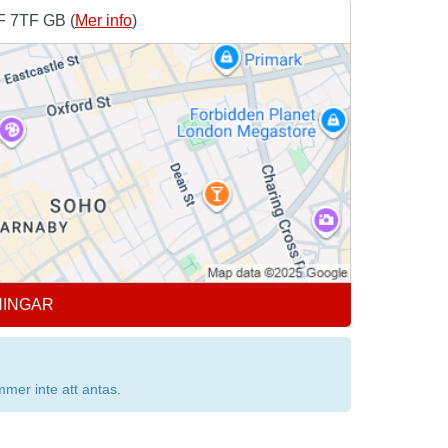
1F 7TF GB (
Mer info
)
NINGAR
mer inte att antas.