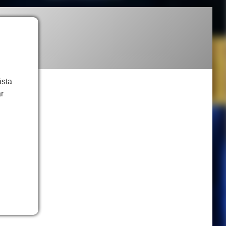
ästa
r