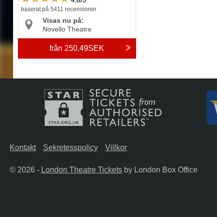
4.8/5
baserat på 5411 recensioner
Visas nu på:
Novello Theatre
från
250,49SEK
Kontakt
Sekretesspolicy
Villkor
© 2026 -
London Theatre Tickets
by London Box Office