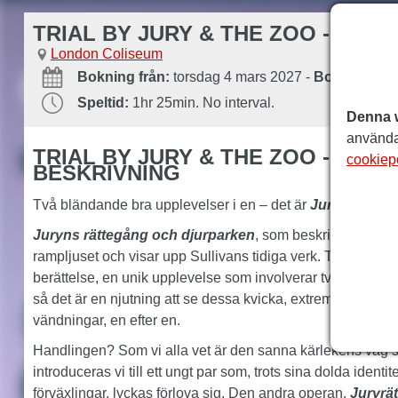
TRIAL BY JURY & THE ZOO - ENG
London Coliseum
Bokning från:
torsdag 4 mars 2027
-
Bokning till:
Speltid:
1hr 25min. No interval.
Denna 
använda
TRIAL BY JURY & THE ZOO - ENG
cookiep
BESKRIVNING
Två bländande bra upplevelser i en – det är
Juryrättegån
Juryns rättegång och djurparken
, som beskrivs som oer
rampljuset och visar upp Sullivans tidiga verk. Tillsamman
berättelse, en unik upplevelse som involverar två perfekt
så det är en njutning att se dessa kvicka, extremt roliga p
vändningar, en efter en.
Handlingen? Som vi alla vet är den sanna kärlekens väg s
introduceras vi till ett ungt par som, trots sina dolda iden
förväxlingar, lyckas förlova sig. Den andra operan,
Juryrä