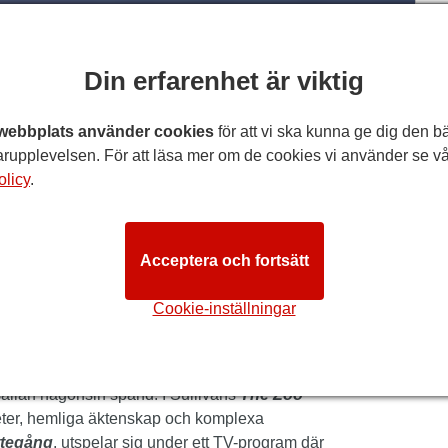
Nä
LISH NATIONAL OPERA
Din erfarenhet är viktig
fredag 12 mars 2027
Bil
webbplats använder cookies
för att vi ska kunna ge dig den b
rupplevelsen. För att läsa mer om de cookies vi använder se vå
LISH NATIONAL OPERA
olicy
.
g och Djurparken
på London Coliseum.
Acceptera och fortsätt
hört underhållande, sätter
Gilbert & Sullivan
i
s bildar de förspelet och uppföljaren till samma
Cookie-inställningar
 matchade komiska operetter. Båda uppförs sällan,
roduktioner fyllda med överraskningar och
ällan någonsin spänd. I Sullivans
The Zoo
titeter, hemliga äktenskap och komplexa
ttegång
, utspelar sig under ett TV-program där