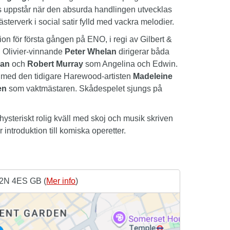
os uppstår när den absurda handlingen utvecklas
sterverk i social satir fylld med vackra melodier.
on för första gången på ENO, i regi av Gilbert &
 Olivier-vinnande
Peter Whelan
dirigerar båda
van
och
Robert Murray
som Angelina och Edwin.
 med den tidigare Harewood-artisten
Madeleine
en
som vaktmästaren. Skådespelet sjungs på
hysteriskt rolig kväll med skoj och musik skriven
introduktion till komiska operetter.
C2N 4ES GB (
Mer info
)