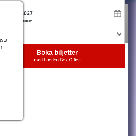
r
flexibel med datum
jetter
ästa
r
Boka biljetter
med
London Box Office