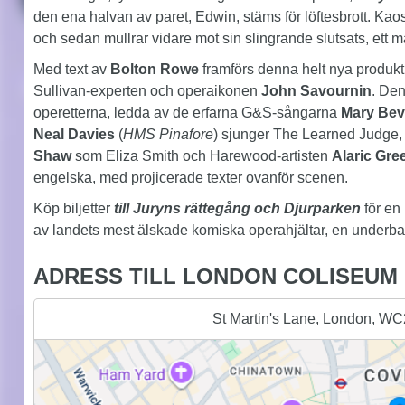
den ena halvan av paret, Edwin, stäms för löftesbrott. Ka
och sedan mullrar vidare mot sin slingrande slutsats, ett mä
Med text av
Bolton Rowe
framförs denna helt nya produkti
Sullivan-experten och operaikonen
John Savournin
. Den
operetterna, ledda av de erfarna G&S-sångarna
Mary Be
Neal Davies
(
HMS Pinafore
) sjunger The Learned Judge,
Shaw
som Eliza Smith och Harewood-artisten
Alaric Gre
engelska, med projicerade texter ovanför scenen.
Köp biljetter
till Juryns rättegång och Djurparken
för en 
av landets mest älskade komiska operahjältar, en underbar 
ADRESS TILL LONDON COLISEUM
St Martin's Lane, London, W