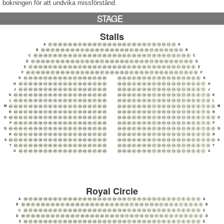
bokningen för att undvika missförstånd.
STAGE
Stalls
A
A
37
36
35
34
33
32
31
30
29
28
27
26
25
24
23
22
21
20
19
18
17
16
15
14
13
12
B
B
39
38
37
36
35
34
33
32
31
30
29
28
27
26
25
24
23
22
21
20
19
18
17
16
15
14
13
12
11
C
C
40
39
38
37
36
35
34
33
32
31
30
29
28
27
26
25
24
23
22
21
20
19
18
17
16
15
14
13
12
11
10
9
D
D
41
40
39
38
37
36
35
34
33
32
31
30
29
28
27
26
25
24
23
22
21
20
19
18
17
16
15
14
13
12
11
10
9
E
E
41
40
39
38
37
36
35
34
33
32
31
30
29
28
27
26
25
24
23
22
21
20
19
18
17
16
15
14
13
12
11
10
9
8
F
F
42
41
40
39
38
37
36
35
34
33
32
31
30
29
28
27
26
25
24
23
22
21
20
19
18
17
16
15
14
13
12
11
10
9
8
G
G
41
40
39
38
37
36
35
34
33
32
31
30
29
28
27
26
25
24
23
22
21
20
19
18
17
16
15
14
13
12
11
10
9
8
H
H
42
41
40
39
38
37
36
35
34
33
32
31
30
29
28
27
26
25
24
23
22
21
20
19
18
17
16
15
14
13
12
11
10
9
8
7
J
J
42
41
40
39
38
37
36
35
34
33
32
31
30
29
28
27
26
25
24
23
22
21
20
19
18
17
16
15
14
13
12
11
10
9
8
7
K
K
43
42
41
40
39
38
37
36
35
34
33
32
31
30
29
28
27
26
25
24
23
22
21
20
19
18
17
16
15
14
13
12
11
10
9
8
7
6
L
L
43
42
41
40
39
38
37
36
35
34
33
32
31
30
29
28
27
26
25
24
23
22
21
20
19
18
17
16
15
14
13
12
11
10
9
8
7
6
M
M
44
43
42
41
40
39
38
37
36
35
34
33
32
31
30
29
28
27
26
25
24
23
22
21
20
19
18
17
16
15
14
13
12
11
10
9
8
7
6
5
N
N
43
42
41
40
39
38
37
36
35
34
33
32
31
30
29
28
27
26
25
24
23
22
21
20
19
18
17
16
15
14
13
12
11
10
9
8
7
6
O
O
44
43
42
41
40
39
38
37
36
35
34
33
32
31
30
29
28
27
26
25
24
23
22
21
20
19
18
17
16
15
14
13
12
11
10
9
8
7
6
5
P
P
43
42
41
40
39
38
37
36
35
34
33
32
31
30
29
28
27
26
25
24
23
22
21
20
19
18
17
16
15
14
13
12
11
10
9
8
7
6
Q
Q
44
43
42
41
40
39
38
37
36
35
34
33
32
31
30
29
28
27
26
25
24
23
22
21
20
19
18
17
16
15
14
13
12
11
10
9
8
7
6
5
R
R
43
42
41
40
39
38
37
36
35
34
33
32
31
30
29
28
27
26
25
24
23
22
21
20
19
18
17
16
15
14
13
12
11
10
9
8
7
6
S
S
44
43
42
41
40
39
38
37
36
35
34
33
32
31
30
29
28
27
26
25
24
23
22
21
20
19
18
17
16
15
14
13
12
11
10
9
8
7
6
5
T
T
43
42
41
40
39
38
37
36
35
34
33
32
31
30
29
28
27
26
25
24
23
22
21
20
19
18
17
16
15
14
13
12
11
10
9
8
7
6
U
U
42
41
40
39
38
37
36
35
34
33
32
31
30
29
28
27
26
25
24
23
22
21
20
19
18
17
16
15
14
13
12
11
10
9
8
7
Royal Circle
A
A
38
37
36
35
34
33
32
31
30
29
28
27
26
25
24
23
22
21
20
19
18
17
16
15
14
13
12
11
10
9
8
7
6
5
4
3
B
B
39
38
37
36
35
34
33
32
31
30
29
28
27
26
25
24
23
22
21
20
19
18
17
16
15
14
13
12
11
10
9
8
7
6
5
4
3
C
C
38
37
36
35
34
33
32
31
30
29
28
27
26
25
24
23
22
21
20
19
18
17
16
15
14
13
12
11
10
9
8
7
6
5
4
3
D
D
38
37
36
35
34
33
32
31
30
29
28
27
26
25
24
23
22
21
20
19
18
17
16
15
14
13
12
11
10
9
8
7
6
5
4
3
2
E
E
38
37
36
35
34
33
32
31
30
29
28
27
26
25
24
23
22
21
20
19
18
17
16
15
14
13
12
11
10
9
8
7
6
5
4
3