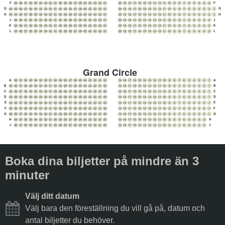
F
F
39
38
37
36
35
34
33
32
31
30
29
28
27
26
25
24
23
22
21
20
19
18
17
16
15
14
13
12
11
10
9
8
7
6
5
4
3
2
G
G
40
39
38
37
36
35
34
33
32
31
30
29
28
27
26
25
24
23
22
21
20
19
18
17
16
15
14
13
12
11
10
9
8
7
6
5
4
3
2
1
H
H
40
39
38
37
36
35
34
33
32
31
30
29
28
27
26
25
24
23
22
21
20
19
18
17
16
15
14
13
12
11
10
9
8
7
6
5
4
3
2
1
J
J
39
38
37
36
35
34
33
32
31
30
29
28
27
26
25
24
23
22
21
20
19
18
17
16
15
14
13
12
11
10
9
8
7
6
5
4
3
2
K
K
39
38
37
36
35
34
33
32
31
30
29
28
27
26
25
24
23
22
21
20
19
18
17
16
15
14
13
12
11
10
9
8
7
6
5
4
3
2
L
L
39
38
37
36
35
34
33
32
31
30
29
28
27
26
25
24
23
22
21
20
19
18
17
16
15
14
13
12
11
10
9
8
7
6
5
4
3
2
Grand Circle
A
A
38
37
36
35
34
33
32
31
30
29
28
27
26
25
24
23
22
21
20
19
18
17
16
15
14
13
12
11
10
9
8
7
6
5
4
3
2
1
B
B
39
38
37
36
35
34
33
32
31
30
29
28
27
26
25
24
23
22
21
20
19
18
17
16
15
14
13
12
11
10
9
8
7
6
5
4
3
2
1
C
C
39
38
37
36
35
34
33
32
31
30
29
28
27
26
25
24
23
22
21
20
19
18
17
16
15
14
13
12
11
10
9
8
7
6
5
4
3
2
1
D
D
39
38
37
36
35
34
33
32
31
30
29
28
27
26
25
24
23
22
21
20
19
18
17
16
15
14
13
12
11
10
9
8
7
6
5
4
3
2
1
E
E
39
38
37
36
35
34
33
32
31
30
29
28
27
26
25
24
23
22
21
20
19
18
17
16
15
14
13
12
11
10
9
8
7
6
5
4
3
2
1
F
F
39
38
37
36
35
34
33
32
31
30
29
28
27
26
25
24
23
22
21
20
19
18
17
16
15
14
13
12
11
10
9
8
7
6
5
4
3
2
1
G
G
39
38
37
36
35
34
33
32
31
30
29
28
27
26
25
24
23
22
21
20
19
18
17
16
15
14
13
12
11
10
9
8
7
6
5
4
3
2
1
H
H
38
37
36
35
34
33
32
31
30
29
28
27
26
25
24
23
22
21
20
19
18
17
16
15
14
13
12
11
10
9
8
7
6
5
4
3
2
J
J
38
37
36
35
34
33
32
31
30
29
28
27
26
25
24
23
22
21
20
19
18
17
16
15
14
13
12
11
10
9
8
7
6
5
4
3
2
Boka dina biljetter på mindre än 3
minuter
Välj ditt datum
Välj bara den föreställning du vill gå på, datum och
antal biljetter du behöver.