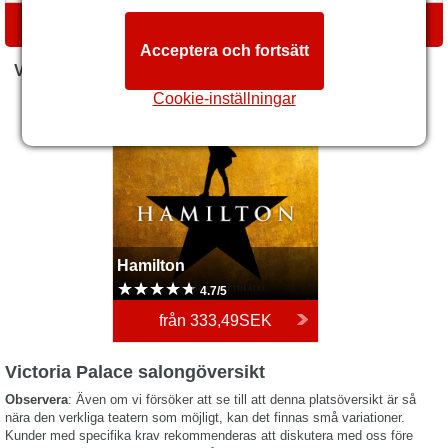
VÄGBESKRIVNINGAR
Acceptera och fortsätt
VAD ÄR PÅ GÅNG NU
Cookie-inställningar
Hamilton
Hamilton
4.7/5
från
333,49SEK
Victoria Palace salongöversikt
Observera
: Även om vi försöker att se till att denna platsöversikt är så
nära den verkliga teatern som möjligt, kan det finnas små variationer.
Kunder med specifika krav rekommenderas att diskutera med oss före