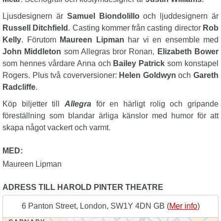
Ljusdesignern är
Samuel Biondolillo
och ljuddesignern är
Russell Ditchfield
. Casting kommer från casting director
Rob
Kelly
. Förutom
Maureen Lipman
har vi en ensemble med
John Middleton
som Allegras bror Ronan,
Elizabeth Bower
som hennes vårdare Anna och
Bailey Patrick
som konstapel
Rogers. Plus två coverversioner:
Helen Goldwyn
och
Gareth
Radcliffe
.
Köp biljetter till
Allegra
för en härligt rolig och gripande
föreställning som blandar ärliga känslor med humor för att
skapa något vackert och varmt.
MED:
Maureen Lipman
ADRESS TILL HAROLD PINTER THEATRE
6 Panton Street, London, SW1Y 4DN GB (
Mer info
)