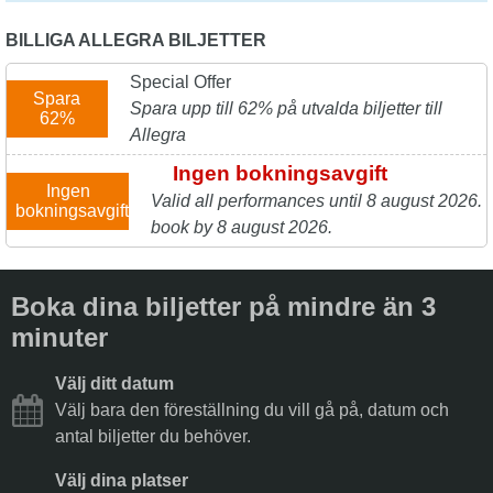
BILLIGA ALLEGRA BILJETTER
Special Offer
Spara
Spara upp till 62% på utvalda biljetter till
62%
Allegra
Ingen bokningsavgift
Ingen
Valid all performances until 8 august 2026.
bokningsavgift
book by 8 august 2026.
Boka dina biljetter på mindre än 3
minuter
Välj ditt datum
Välj bara den föreställning du vill gå på, datum och
antal biljetter du behöver.
Välj dina platser