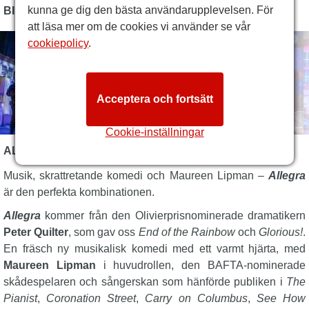
kunna ge dig den bästa användarupplevelsen. För
BILDER
att läsa mer om de cookies vi använder se vår
cookiepolicy
.
Acceptera och fortsätt
Cookie-inställningar
ALLEGRA BESKRIVNING
Musik, skrattretande komedi och Maureen Lipman –
Allegra
är den perfekta kombinationen.
Allegra
kommer från den Olivierprisnominerade dramatikern
Peter Quilter
, som gav oss
End of the Rainbow
och
Glorious!
.
En fräsch ny musikalisk komedi med ett varmt hjärta, med
Maureen Lipman
i huvudrollen, den BAFTA-nominerade
skådespelaren och sångerskan som hänförde publiken i
The
Pianist
,
Coronation Street
,
Carry on Columbus
,
See How