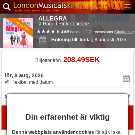
ALLEGRA
Spara 62%
Harold Pinter Theatre
(
Omdömen
)
4.6/5
baserat på 21 recensioner
Bokning till:
lördag 8 augusti 2026
208,49SEK
Biljetter från
flexibel med datum
Boka biljetter
Din erfarenhet är viktig
med
London Box Office
Denna webbplats använder cookies
för att vi ska