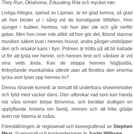
They Run
,
Oklahoma
,
Educating Rita
och mycket mer.
Livliga Allegra, spelad av Lipman, är en glad kvinna, så glad
att hon brister ut i sång vid de konstigaste tillfällen. Hon
sjunger i butiker, hemma, när hon äter ute och går nerför
gatan. Men hon inser inte alltid att hon gör det. Ibland stannar
musiken säkert kvar i hennes huvud, andra gånger undslipper
den och orsakar kaos i byn. Polisen är trötta på att bli kallade
ut för att tysta ner henne, och hennes bror och vårdare är vid
sina vetts ända. Kan de stoppa hennes högljudda,
förbryllande musikaliska utbrott utan att förstöra den enorma
lycka som lyser upp hennes liv?
Denna rörande komedi är tonsatt till underbara showmelodier
och fylld med vacker dans. Den utforskar vad som kan hända
när våra sinnen börjar försvinna, och berättar slutligen en
upplyftande historia om familj, minnen och att hitta glädje
även när tiderna är svåra.
Föreställningen är regisserad och koreograferad av
Stephen
Mear
. Scenografi och kostymdesigner är
Justin Williams
.