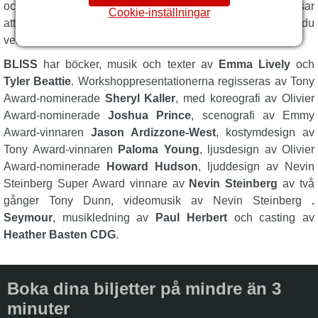
och hjärtvärmande originalmusikal för alla åldrar som bevisar
Cookie-inställningar
att det är mer komplicerat än det verkar att vara trogen den du
verkligen är – och leva lyckligt i alla sina dagar.
BLISS
har böcker, musik och texter av
Emma Lively
och
Tyler Beattie
. Workshoppresentationerna regisseras av Tony
Award-nominerade
Sheryl Kaller
, med koreografi av Olivier
Award-nominerade
Joshua Prince
, scenografi av Emmy
Award-vinnaren
Jason Ardizzone-West
, kostymdesign av
Tony Award-vinnaren
Paloma Young
, ljusdesign av Olivier
Award-nominerade
Howard Hudson
, ljuddesign av Nevin
Steinberg Super Award vinnare av
Nevin Steinberg
av två
gånger Tony Dunn, videomusik av Nevin Steinberg
.
Seymour
, musikledning av
Paul Herbert
och casting av
Heather Basten CDG
.
Boka dina biljetter på mindre än 3
minuter