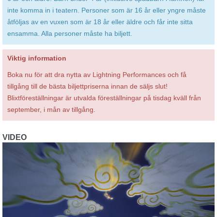
inte komma in i teatern. Personer som är 16 år eller yngre måste
åtföljas av en vuxen som är 18 år eller äldre och får inte sitta
ensamma. Alla personer måste ha biljett.
Viktig information
Boka nu för att dra nytta av Lightning Performances och få
tillgång till de bästa biljettpriserna innan de säljs slut!
Blixtföreställningar är utvalda föreställningar på tisdag kväll från
september, i mån av tillgång.
VIDEO