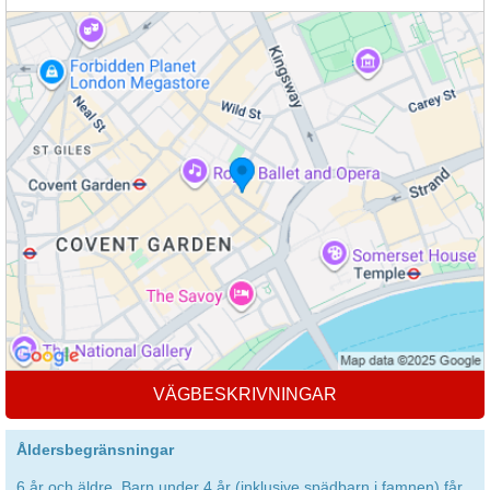
VÄGBESKRIVNINGAR
Åldersbegränsningar
6 år och äldre. Barn under 4 år (inklusive spädbarn i famnen) får