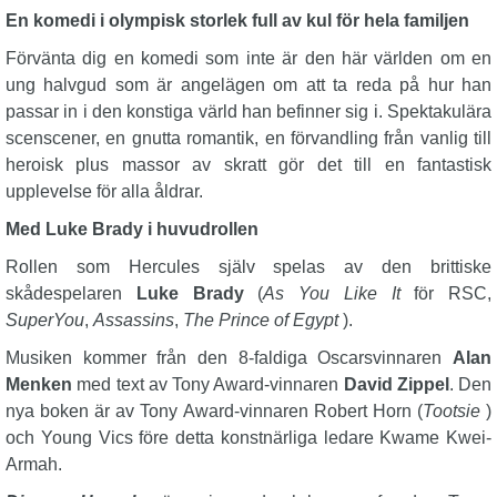
En komedi i olympisk storlek full av kul för hela familjen
Förvänta dig en komedi som inte är den här världen om en
ung halvgud som är angelägen om att ta reda på hur han
passar in i den konstiga värld han befinner sig i. Spektakulära
scenscener, en gnutta romantik, en förvandling från vanlig till
heroisk plus massor av skratt gör det till en fantastisk
upplevelse för alla åldrar.
Med Luke Brady i huvudrollen
Rollen som Hercules själv spelas av den brittiske
skådespelaren
Luke Brady
(
As You Like It
för RSC,
SuperYou
,
Assassins
,
The Prince of Egypt
).
Musiken kommer från den 8-faldiga Oscarsvinnaren
Alan
Menken
med text av Tony Award-vinnaren
David Zippel
. Den
nya boken är av Tony Award-vinnaren Robert Horn (
Tootsie
)
och Young Vics före detta konstnärliga ledare Kwame Kwei-
Armah.