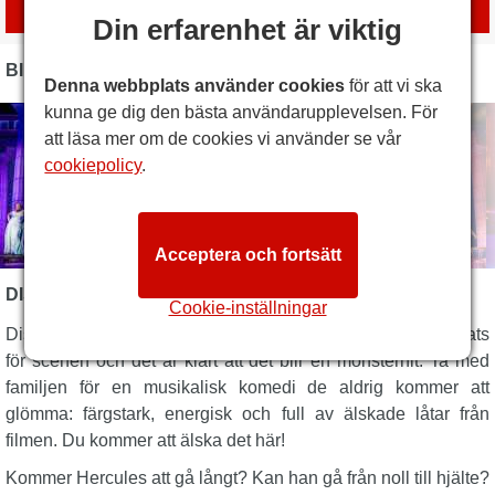
med
London Box Office
Din erfarenhet är viktig
BILDER
Denna webbplats använder cookies
för att vi ska
kunna ge dig den bästa användarupplevelsen. För
att läsa mer om de cookies vi använder se vår
cookiepolicy
.
Acceptera och fortsätt
DISNEY'S HERCULES MUSICAL BESKRIVNING
Cookie-inställningar
Disneys legendariska film
Hercules
från 1997 har anpassats
för scenen och det är klart att det blir en monsterhit. Ta med
familjen för en musikalisk komedi de aldrig kommer att
glömma: färgstark, energisk och full av älskade låtar från
filmen. Du kommer att älska det här!
Kommer Hercules att gå långt? Kan han gå från noll till hjälte?