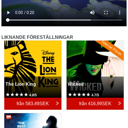
LIKNANDE FÖRESTÄLLNINGAR
Special Prices
The Lion King
Wicked
The Lion King
Wicked
4.8/5
4.7/5
från
583,49SEK
från
416,99SEK
Matilda The Musical