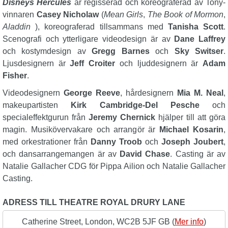
Disneys Hercules
är regisserad och koreograferad av Tony-
vinnaren
Casey Nicholaw
(
Mean Girls
,
The Book of Mormon
,
Aladdin
), koreograferad tillsammans med
Tanisha Scott
.
Scenografi och ytterligare videodesign är av
Dane Laffrey
och kostymdesign av
Gregg Barnes
och
Sky Switser
.
Ljusdesignern är
Jeff Croiter
och ljuddesignern är
Adam
Fisher
.
Videodesignern
George Reeve
, hårdesignern
Mia M. Neal
,
makeupartisten
Kirk Cambridge-Del Pesche
och
specialeffektgurun från
Jeremy Chernick
hjälper till att göra
magin. Musikövervakare och arrangör är
Michael Kosarin
,
med orkestrationer från
Danny Troob
och
Joseph Joubert
,
och dansarrangemangen är av
David Chase
. Casting är av
Natalie Gallacher CDG för Pippa Ailion och Natalie Gallacher
Casting.
ADRESS TILL THEATRE ROYAL DRURY LANE
Catherine Street, London, WC2B 5JF GB (
Mer info
)