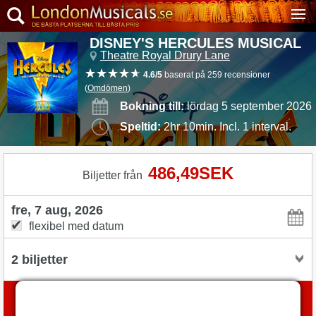
DISNEY'S HERCULES MUSICAL
Theatre Royal Drury Lane
4.6/5
baserat på 259 recensioner
(
Omdömen
)
Bokning till:
lördag 5 september 2026
Speltid:
2hr 10min. Incl. 1 interval.
486,49SEK
Biljetter från
flexibel med datum
Boka biljetter