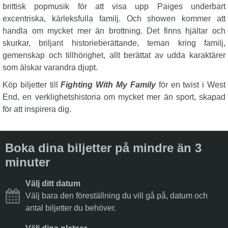
brittisk popmusik för att visa upp Paiges underbart
excentriska, kärleksfulla familj. Och showen kommer att
handla om mycket mer än brottning. Det finns hjältar och
skurkar, briljant historieberättande, teman kring familj,
gemenskap och tillhörighet, allt berättat av udda karaktärer
som älskar varandra djupt.
Köp biljetter till
Fighting With My Family
för en twist i West
End, en verklighetshistoria om mycket mer än sport, skapad
för att inspirera dig.
Boka dina biljetter på mindre än 3
minuter
Välj ditt datum
Välj bara den föreställning du vill gå på, datum och
antal biljetter du behöver.