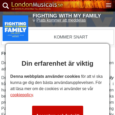
FIGHTING WITH MY FAMILY
Plats kommer att meddelas
KOMMER SNART
FIGHTING WITH MY FAMILY BESKRIVNING
Din erfarenhet är viktig
Den nya musikalen
Fighting With My Family
är en
adaptering av
Dwayne Johnsons
succéfilm.
Denna webbplats använder cookies
för att vi ska
Den framgångsrika brottningsfilmen
Fighting With My Family
kunna ge dig den bästa användarupplevelsen. För
från 2019 hade Florence Pugh och Dwayne Johnson i
att läsa mer om de cookies vi använder se vår
huvudrollerna, och regisserades av Stephen Merchant. Den
cookiepolicy
.
berättade den sanna historien om den brittiska
proffsbrottningslegenden Saraya Knight, även känd som
Paige, när hon arbetade sig upp för att tävla i World Wrestling
Entertainment-matcher med USA:s prestigefyllda företag för