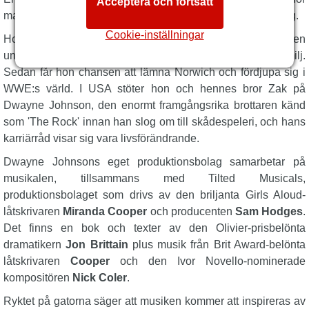
Acceptera och fortsätt
marknadsföring och underhållning av professionell brottning.
Cookie-inställningar
Hon må ha varit goth och en outsider, men Paige gjorde en
unik skillnad som medlem i en professionell brottningsfamilj.
Sedan får hon chansen att lämna Norwich och fördjupa sig i
WWE:s värld. I USA stöter hon och hennes bror Zak på
Dwayne Johnson, den enormt framgångsrika brottaren känd
som 'The Rock' innan han slog om till skådespeleri, och hans
karriärråd visar sig vara livsförändrande.
Dwayne Johnsons eget produktionsbolag samarbetar på
musikalen, tillsammans med Tilted Musicals,
produktionsbolaget som drivs av den briljanta Girls Aloud-
låtskrivaren
Miranda Cooper
och producenten
Sam Hodges
.
Det finns en bok och texter av den Olivier-prisbelönta
dramatikern
Jon Brittain
plus musik från Brit Award-belönta
låtskrivaren
Cooper
och den Ivor Novello-nominerade
kompositören
Nick Coler
.
Ryktet på gatorna säger att musiken kommer att inspireras av