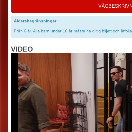
VÄGBESKRIV
Åldersbegränsningar
Från 6 år. Alla barn under 16 år måste ha giltig biljett och åtföl
VIDEO