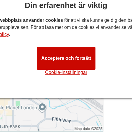
Din erfarenhet är viktig
webbplats använder cookies
för att vi ska kunna ge dig den b
Bil
ill:
söndag 3 januari 2027
rupplevelsen. För att läsa mer om de cookies vi använder se vå
olicy
.
TRE - WEMBLEY
n, HA9 8TS GB (
Mer info
)
Acceptera och fortsätt
Cookie-inställningar