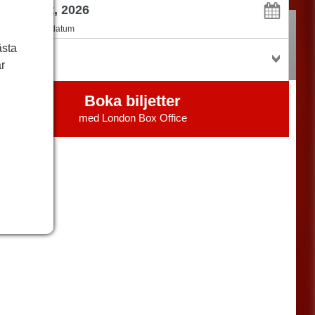
flexibel med datum
ästa
jetter
r
Boka biljetter
med
London Box Office