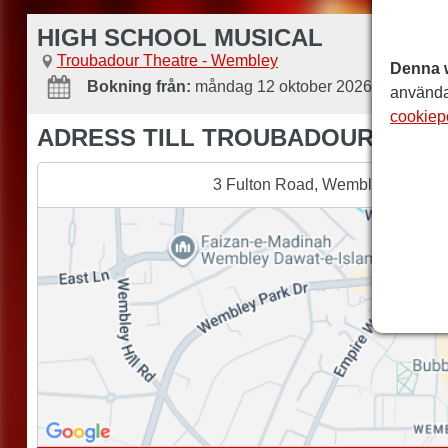
HIGH SCHOOL MUSICAL
Troubadour Theatre - Wembley
Denna 
Bokning från:
måndag 12 oktober 2026
-
Bokning t
använda
cookiep
ADRESS TILL TROUBADOUR THEA
3 Fulton Road, Wembley, Londo