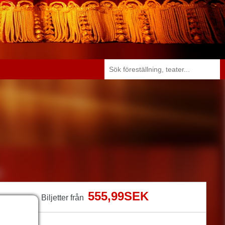
555,99SEK
Biljetter från
r