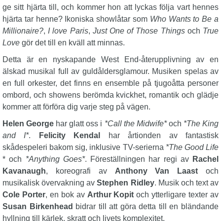
ge sitt hjärta till, och kommer hon att lyckas följa vart hennes
hjärta tar henne? Ikoniska showlåtar som
Who Wants to Be a
Millionaire?
,
I love Paris
,
Just One of Those Things
och
True
Love
gör det till en kväll att minnas.
Detta är en nyskapande West End-återupplivning av en
älskad musikal full av guldåldersglamour. Musiken spelas av
en full orkester, det finns en ensemble på tjugoåtta personer
ombord, och showens berömda kvickhet, romantik och glädje
kommer att förföra dig varje steg på vägen.
Helen George
har glatt oss i
*Call the Midwife*
och
*The King
and I*
.
Felicity Kendal
har årtionden av fantastisk
skådespeleri bakom sig, inklusive TV-serierna
*The Good Life
* och
*Anything Goes*
. Föreställningen har regi av
Rachel
Kavanaugh
, koreografi av
Anthony Van Laast
och
musikalisk övervakning av
Stephen Ridley
. Musik och text av
Cole Porter
, en bok av
Arthur Kopit
och ytterligare texter av
Susan Birkenhead
bidrar till att göra detta till en bländande
hyllning till kärlek, skratt och livets komplexitet.