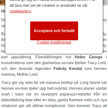
att läsa mer om de cookies vi använder se vår
HIGH SOCIETY BESKRIVNING
cookiepolicy
.
Den älskade Cole Porters musikal
High Society
har fått en ny
uppsättning inför 2026!
Acceptera och fortsätt
Baserad på den underbara filmen från 1956 med Grace Kelly,
Bing Crosby och Frank Sinatra i huvudrollerna, och den
Cookie-inställningar
klassiska pjäsen
The Philadelphia Story
av Philip Barry,
kommer
High Society
till Barbican Theatre i London för en
kort uppsättning. Föreställningen har
Helen George
i
huvudrollerna som den glamorösa sociala fjärilen Tracy Lord,
och den levande legenden
Felicity Kendal
som hennes
mamma, Mother Lord.
Tracy gör sig redo för sitt massiva bröllop på Long Island när
hennes ex-man dyker upp helt oväntat. Hennes planer urartar
snart i kaos när en skarpsynt paparazzi-reporter från en
tabloidtidning letar efter en story, gamla flammor möts och nya
relationer gör allt alltmer komplicerat. Vem kommer Tracy att