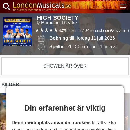
HIGH SOCIETY
Barbican Theatre
(
Omdömen
)
4.7/5
baserat på 80 recensioner
Bokning till:
lördag 11 juli 2026
Speltid:
2hr 30min. Incl. 1 Interval
SHOWEN ÄR ÖVER
BILDER
Din erfarenhet är viktig
Denna webbplats använder cookies
för att vi ska
kunna ge dig den bästa användarupplevelsen. För