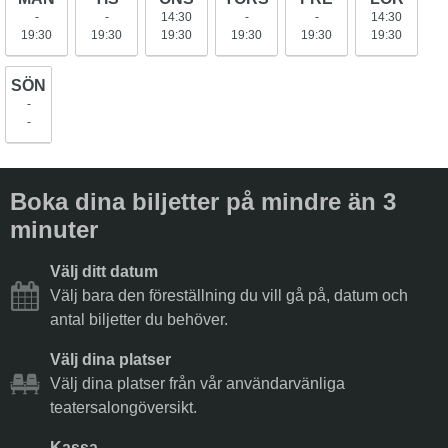
-
-
14:30
-
-
14:30
19:30
19:30
19:30
19:30
19:30
19:30
SÖN
-
-
Boka dina biljetter på mindre än 3
minuter
Välj ditt datum
Välj bara den föreställning du vill gå på, datum och
antal biljetter du behöver.
Välj dina platser
Välj dina platser från vår användarvänliga
teatersalongöversikt.
Kassa