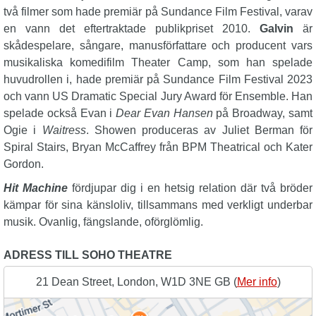
två filmer som hade premiär på Sundance Film Festival, varav
en vann det eftertraktade publikpriset 2010.
Galvin
är
skådespelare, sångare, manusförfattare och producent vars
musikaliska komedifilm Theater Camp, som han spelade
huvudrollen i, hade premiär på Sundance Film Festival 2023
och vann US Dramatic Special Jury Award för Ensemble. Han
spelade också Evan i
Dear Evan Hansen
på Broadway, samt
Ogie i
Waitress
. Showen produceras av Juliet Berman för
Spiral Stairs, Bryan McCaffrey från BPM Theatrical och Kater
Gordon.
Hit Machine
fördjupar dig i en hetsig relation där två bröder
kämpar för sina känsloliv, tillsammans med verkligt underbar
musik. Ovanlig, fängslande, oförglömlig.
ADRESS TILL SOHO THEATRE
21 Dean Street, London, W1D 3NE GB (
Mer info
)