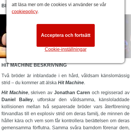
att läsa mer om de cookies vi använder se vår
BILDER
cookiepolicy
.
Acceptera och fortsätt
Cookie-inställningar
HIT MACHINE BESKRIVNING
Två bröder är inblandade i en hård, våldsam känslomässig
strid – du kommer att älska
Hit Machine
.
Hit Machine
, skriven av
Jonathan Caren
och regisserad av
Daniel Bailey
, utforskar den våldsamma, känsloladdade
kollisionen mellan två separerade bröder vars återförening
förvandlas till en explosiv strid om deras familj, de minnen de
håller kära och vem som får kontrollera berättelsen om deras
gemensamma förflutna. Samma svåra barndom förenar dem,