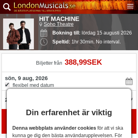
HIT MACHINE
Soho Theatre
Bokning till:
lördag 15 augusti 2026
Speltid:
1hr 30min. No interval.
388,99SEK
Biljetter från
flexibel med datum
Din erfarenhet är viktig
Boka biljetter
med
London Box Office
Denna webbplats använder cookies
för att vi ska
kunna ge dig den bästa användarupplevelsen. För