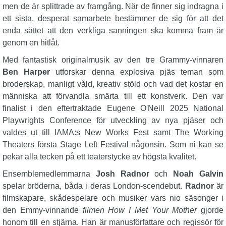
men de är splittrade av framgång. När de finner sig indragna i
ett sista, desperat samarbete bestämmer de sig för att det
enda sättet att den verkliga sanningen ska komma fram är
genom en hitlåt.
Med fantastisk originalmusik av den tre Grammy-vinnaren
Ben Harper
utforskar denna explosiva pjäs teman som
broderskap, manligt våld, kreativ stöld och vad det kostar en
människa att förvandla smärta till ett konstverk. Den var
finalist i den eftertraktade Eugene O'Neill 2025 National
Playwrights Conference för utveckling av nya pjäser och
valdes ut till IAMA:s New Works Fest samt The Working
Theaters första Stage Left Festival någonsin. Som ni kan se
pekar alla tecken på ett teaterstycke av högsta kvalitet.
Ensemblemedlemmarna
Josh Radnor
och
Noah Galvin
spelar bröderna, båda i deras London-scendebut.
Radnor
är
filmskapare, skådespelare och musiker vars nio säsonger i
den Emmy-vinnande
filmen How I Met Your Mother
gjorde
honom till en stjärna. Han är manusförfattare och regissör för