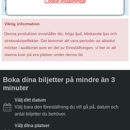
Cookie-inställningar
Ålder 12+
Viktig information
Denna produktion innehåller dis, höga ljud, blinkande ljus och
stroboskopeffekter. Det kommer att vara perioder av absolut
mörker i auditoriet som en del av föreställningen, vi ber er att
stanna kvar på era platser under denna tid.
Boka dina biljetter på mindre än 3
minuter
Välj ditt datum
Välj bara den föreställning du vill gå på, datum och
antal biljetter du behöver.
Välj dina platser