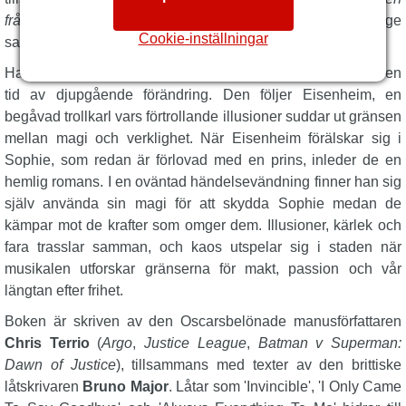
från Oz
,
Starlight Express
), Webbers mångårige
Cookie-inställningar
samarbetspartner.
Handlingen utspelar sig i vackra Wien, och året är 1900, en
tid av djupgående förändring. Den följer Eisenheim, en
begåvad trollkarl vars förtrollande illusioner suddar ut gränsen
mellan magi och verklighet. När Eisenheim förälskar sig i
Sophie, som redan är förlovad med en prins, inleder de en
hemlig romans. I en oväntad händelsevändning finner han sig
själv använda sin magi för att skydda Sophie medan de
kämpar mot de krafter som omger dem. Illusioner, kärlek och
fara trasslar samman, och kaos utspelar sig i staden när
musikalen utforskar gränserna för makt, passion och vår
längtan efter frihet.
Boken är skriven av den Oscarsbelönade manusförfattaren
Chris Terrio
(
Argo
,
Justice League
,
Batman v Superman:
Dawn of Justice
), tillsammans med texter av den brittiske
låtskrivaren
Bruno Major
. Låtar som 'Invincible', 'I Only Came