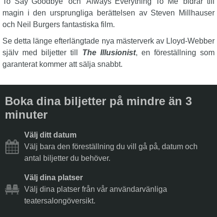
To Say Goodbye' och 'Always Everything To Me' bidrar till
magin i den ursprungliga berättelsen av Steven Millhauser
och Neil Burgers fantastiska film.
Se detta länge efterlängtade nya mästerverk av Lloyd-Webber
själv med biljetter till
The Illusionist
, en föreställning som
garanterat kommer att sälja snabbt.
Boka dina biljetter på mindre än 3
minuter
Välj ditt datum
Välj bara den föreställning du vill gå på, datum och
antal biljetter du behöver.
Välj dina platser
Välj dina platser från vår användarvänliga
teatersalongöversikt.