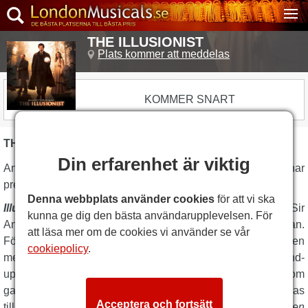
THE ILLUSIONIST
Plats kommer att meddelas
KOMMER SNART
THE ILLUSIONIST BESKRIVNING
Din erfarenhet är viktig
Andrew Lloyd Webbers helt nya musikal
Illusionisten
har
premiär i West End.
Denna webbplats använder cookies
för att vi ska
Illusionisten
intar scenen för första gången, bekräftat av Sir
kunna ge dig den bästa användarupplevelsen. För
Andrew Lloyd Webber själv efter månader av förväntan.
att läsa mer om de cookies vi använder se vår
Föreställningen har adapterats från den stora succéfilmen
cookiepolicy
.
med samma namn. Denna nya spektakulära West End-
uppsättning regisseras av den prisbelönta
Jamie Lloyd
, som
gav oss
Evita
och
Sunset Boulevard
, och produceras
Acceptera och fortsätt
tillsammans med
Michael Harrison
(
Hello, Dolly!, Trollkarlen