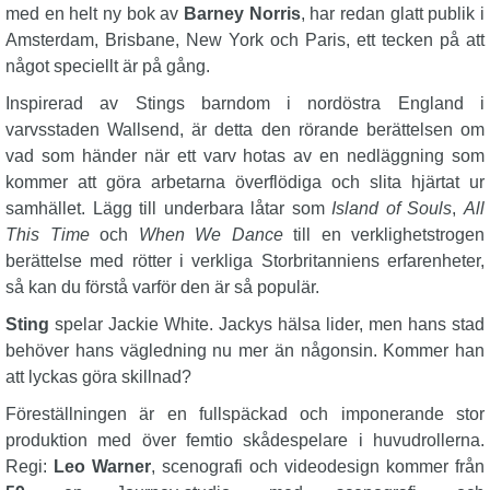
med en helt ny bok av
Barney Norris
, har redan glatt publik i
Amsterdam, Brisbane, New York och Paris, ett tecken på att
något speciellt är på gång.
Inspirerad av Stings barndom i nordöstra England i
varvsstaden Wallsend, är detta den rörande berättelsen om
vad som händer när ett varv hotas av en nedläggning som
kommer att göra arbetarna överflödiga och slita hjärtat ur
samhället. Lägg till underbara låtar som
Island of Souls
,
All
This Time
och
When We Dance
till en verklighetstrogen
berättelse med rötter i verkliga Storbritanniens erfarenheter,
så kan du förstå varför den är så populär.
Sting
spelar Jackie White. Jackys hälsa lider, men hans stad
behöver hans vägledning nu mer än någonsin. Kommer han
att lyckas göra skillnad?
Föreställningen är en fullspäckad och imponerande stor
produktion med över femtio skådespelare i huvudrollerna.
Regi:
Leo Warner
, scenografi och videodesign kommer från