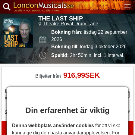
THE LAST SHIP
Theatre Royal Drury Lane
Bokning från:
tisdag 22 september
2026
Bokning till:
lördag 3 oktober 2026
Speltid:
2hr 50min. Incl. 1 Interval.
916,99SEK
Biljetter från
flexibel med datum
Din erfarenhet är viktig
Denna webbplats använder cookies
för att vi ska
Boka biljetter
kunna ge dig den bästa användarupplevelsen. För