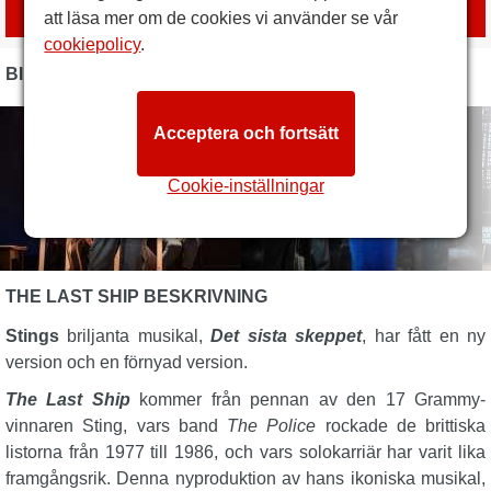
med
London Box Office
att läsa mer om de cookies vi använder se vår
cookiepolicy
.
BILDER
Acceptera och fortsätt
Cookie-inställningar
THE LAST SHIP BESKRIVNING
Stings
briljanta musikal,
Det sista skeppet
, har fått en ny
version och en förnyad version.
The Last Ship
kommer från pennan av den 17 Grammy-
vinnaren Sting, vars band
The Police
rockade de brittiska
listorna från 1977 till 1986, och vars solokarriär har varit lika
framgångsrik. Denna nyproduktion av hans ikoniska musikal,