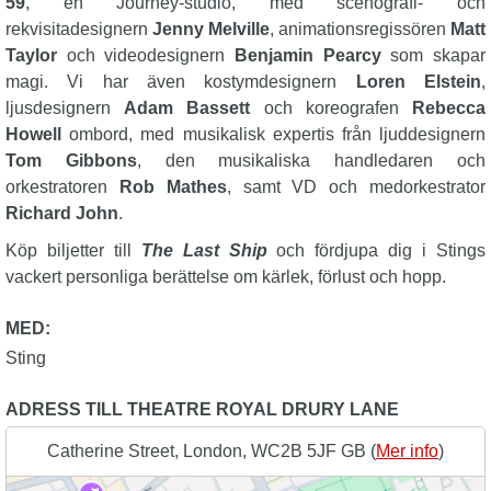
59
, en Journey-studio, med scenografi- och
rekvisitadesignern
Jenny Melville
, animationsregissören
Matt
Taylor
och videodesignern
Benjamin Pearcy
som skapar
magi. Vi har även kostymdesignern
Loren Elstein
,
ljusdesignern
Adam Bassett
och koreografen
Rebecca
Howell
ombord, med musikalisk expertis från ljuddesignern
Tom Gibbons
, den musikaliska handledaren och
orkestratoren
Rob Mathes
, samt VD och medorkestrator
Richard John
.
Köp biljetter till
The Last Ship
och fördjupa dig i Stings
vackert personliga berättelse om kärlek, förlust och hopp.
MED:
Sting
ADRESS TILL THEATRE ROYAL DRURY LANE
Catherine Street, London, WC2B 5JF GB (
Mer info
)