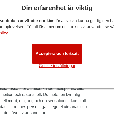
Din erfarenhet är viktig
Bil
webbplats använder cookies
för att vi ska kunna ge dig den b
ill:
lördag 24 oktober 2026
rupplevelsen. För att läsa mer om de cookies vi använder se vå
olicy
.
v thriller,
The Story
.
Acceptera och fortsätt
mmer att göra succé vid sin brittiska premiär på
renalinpumpande drama, kommer det från den
Cookie-inställningar
l regissören
Clint Dyer
(
Englands död
,
Othello
) till
äljande nyhetsartikel är så kraftfull. Tänk
andskap för att utforska identitetspolitik, etik,
bition och rasens roll. Du möter en kvinnlig
ar ett mord, ett gäng och en sensationell komplott
ddas ut, hennes personliga integritet utmanas och
när den äventyrar sanningen.