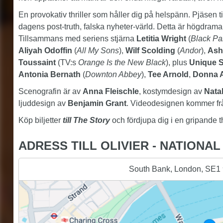
En provokativ thriller som håller dig på helspänn. Pjäsen t
dagens post-truth, falska nyheter-värld. Detta är högdrama 
Tillsammans med seriens stjärna
Letitia Wright
(
Black Pa
Aliyah Odoffin
(
All My Sons
),
Wilf Scolding
(
Andor
),
Ash
Toussaint
(TV:s
Orange Is the New Black
), plus
Unique 
Antonia Bernath
(
Downton Abbey
),
Tee Arnold
,
Donna 
Scenografin är av
Anna Fleischle
, kostymdesign av
Nata
ljuddesign av
Benjamin Grant
. Videodesignen kommer f
Köp biljetter
till The Story
och fördjupa dig i en gripande th
ADRESS TILL OLIVIER - NATIONA
South Bank, London, SE1