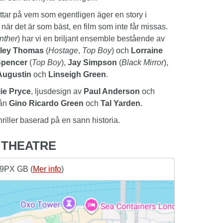
ittar på vem som egentligen äger en story i
när det är som bäst, en film som inte får missas.
nther
) har vi en briljant ensemble bestående av
ley Thomas
(
Hostage
,
Top Boy
) och
Lorraine
Spencer
(
Top Boy
),
Jay Simpson
(
Black Mirror
),
Augustin
och
Linseigh Green
.
lie Pryce
, ljusdesign av
Paul Anderson
och
rån
Gino Ricardo Green
och
Tal Yarden
.
riller baserad på en sann historia.
L THEATRE
 9PX GB (
Mer info
)