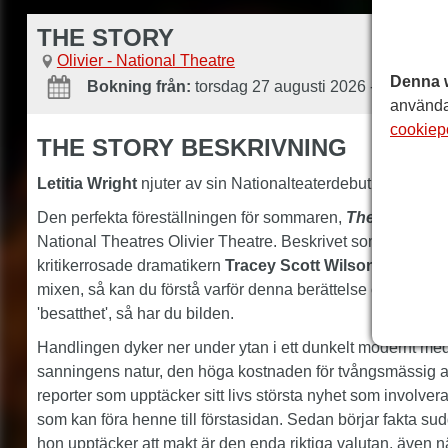
THE STORY
Olivier - National Theatre
Denna 
Bokning från:
torsdag 27 augusti 2026
-
Bokning t
använda
cookiep
THE STORY BESKRIVNING
Letitia Wright
njuter av sin Nationalteaterdebut i en explosi
Den perfekta föreställningen för sommaren,
The Story
, ko
National Theatres Olivier Theatre. Beskrivet som ett ad
kritikerrosade dramatikern
Tracey Scott Wilson
. Lägg til
mixen, så kan du förstå varför denna berättelse om en stors
'besatthet', så har du bilden.
Handlingen dyker ner under ytan i ett dunkelt modernt mediel
sanningens natur, den höga kostnaden för tvångsmässig am
reporter som upptäcker sitt livs största nyhet som involver
som kan föra henne till förstasidan. Sedan börjar fakta su
hon upptäcker att makt är den enda riktiga valutan, även 