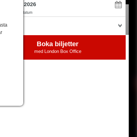
flexibel med datum
jetter
ästa
r
Boka biljetter
med
London Box Office