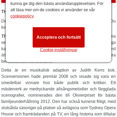
kunna ge dig den bästa användarupplevelsen. För
att läsa mer om de cookies vi använder se vår
THE TIGER WHO CAME TO TEA BESKRIVNING
cookiepolicy
.
Det är sommar, den är tillbaka, och alla älskar den! Du
kommer att älska
The Tiger Who Came to Tea
.
The Tiger Who Came to Tea
har glatt både barn och vuxna
Acceptera och fortsätt
sedan 1968, en omedelbar succé tack vare sina charmiga
karaktärer och spännande handling. Nu är nationens mest
Cookie-inställningar
älskade barnbok tillbaka på scenen i West End, en farligt bra
berättelse som får alla att le.
Detta är en musikalisk adaption av Judith Kerrs bok.
Scenversionen hade premiär 2008 och visade sig vara en
omedelbar vinnare hos både publik och kritiker. Ett
mästerverk av medryckande allsångsmelodier och färgglada
scenografier, nominerades den till Olivierpriset för bästa
familjeunderhållning 2012. Den har också turnerat flitigt, med
slutsålda säsonger på platser så avlägsna som Sydney Opera
House och framträdanden på TV, en lång historia som tilltalar