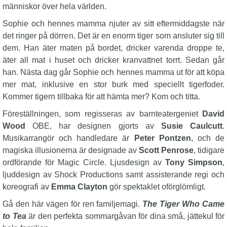
människor över hela världen.
Sophie och hennes mamma njuter av sitt eftermiddagste när
det ringer på dörren. Det är en enorm tiger som ansluter sig till
dem. Han äter maten på bordet, dricker varenda droppe te,
äter all mat i huset och dricker kranvattnet torrt. Sedan går
han. Nästa dag går Sophie och hennes mamma ut för att köpa
mer mat, inklusive en stor burk med speciellt tigerfoder.
Kommer tigern tillbaka för att hämta mer? Kom och titta.
Föreställningen, som regisseras av barnteatergeniet
David
Wood
OBE, har designen gjorts av
Susie Caulcutt
.
Musikarrangör och handledare är
Peter Pontzen
, och de
magiska illusionerna är designade av
Scott Penrose
, tidigare
ordförande för Magic Circle. Ljusdesign av
Tony Simpson
,
ljuddesign av Shock Productions samt assisterande regi och
koreografi av
Emma Clayton
gör spektaklet oförglömligt.
Gå den här vägen för ren familjemagi.
The Tiger Who Came
to Tea
är den perfekta sommargåvan för dina små, jättekul för