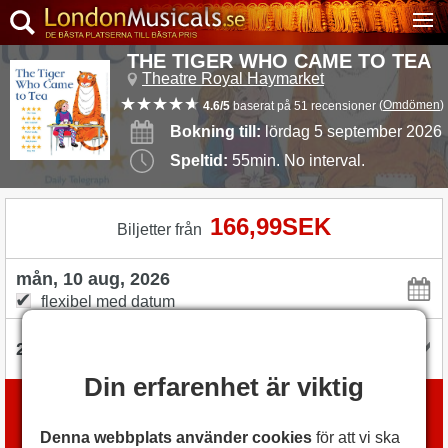
THE TIGER WHO CAME TO TEA
Theatre Royal Haymarket
(
Omdömen
)
4.6/5
baserat på 51 recensioner
Bokning till:
lördag 5 september 2026
Speltid:
55min. No interval.
166,99SEK
Biljetter från
flexibel med datum
Din erfarenhet är viktig
Boka biljetter
med
London Box Office
Denna webbplats använder cookies
för att vi ska