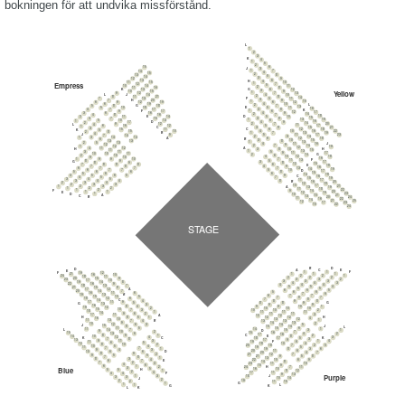
bokningen för att undvika missförstånd.
L
1
2
3
K
4
1
5
2
6
15
J
3
1
7
14
4
15
2
8
13
5
14
3
12
9
6
13
H
4
15
11
10
1
Empress
7
12
5
14
10
11
2
16
8
11
6
13
G
K
12
3
15
Yellow
10
9
1
7
12
9
13
4
14
L
10
J
2
21
8
11
8
14
5
13
7
F
11
3
20
9
H
7
15
1
19
6
12
6
9
12
4
19
10
6
L
2
18
7
G
5
8
13
5
18
E
10
5
11
16
3
17
8
4
7
K
1
6
17
F
9
12
17
4
16
9
3
6
14
2
16
7
8
4
18
5
14
D
E
11
2
10
15
3
15
8
7
3
13
1
19
6
13
10
5
1
16
4
D
17
9
2
14
2
20
7
12
9
4
L
11
17
5
12
16
6
1
15
3
21
8
C
3
12
18
6
11
C
15
5
K
10
16
4
22
10
15
8
2
B
1
13
19
7
4
11
17
J
5
23
9
14
7
9
2
14
14
14
3
1
12
18
6
A
B
6
10
3
15
13
13
8
1
13
13
2
5
11
4
J
16
12
9
7
2
14
12
1
19
12
12
A
4
11
10
8
3
H
H
15
11
1
13
5
11
3
11
9
17
11
10
10
G
2
14
10
6
2
12
10
4
18
10
9
16
10
9
9
7
1
F
13
11
5
9
8
17
G
3
9
8
8
15
12
6
8
8
8
7
E
18
4
8
7
9
16
13
7
7
7
6
14
19
5
7
7
6
10
D
17
6
8
6
5
15
6
6
5
14
18
6
5
5
9
4
C
16
5
7
4
15
19
5
4
3
11
17
4
4
8
3
B
16
20
4
3
2
12
18
3
3
2
10
17
21
3
2
1
A
13
19
2
2
1
11
18
22
2
1
F
9
14
20
1
1
E
12
19
23
1
D
10
15
21
A
C
13
20
24
B
11
16
22
14
21
25
12
17
23
15
22
24
STAGE
D
B
D
E
C
A
E
F
1
1
19
12
F
1
1
1
21
16
10
1
2
2
24
18
11
2
2
2
20
15
9
2
3
3
23
17
10
3
3
3
19
14
8
3
4
4
22
16
9
4
4
4
18
13
7
4
5
5
21
15
8
5
5
17
12
A
5
6
6
20
14
7
5
6
6
16
11
6
6
7
19
13
B
6
7
7
15
10
5
7
7
8
18
12
6
7
8
14
C
4
8
8
9
17
11
9
5
8
8
9
G
G
13
3
9
9
16
8
4
9
9
10
1
19
12
2
10
10
10
15
10
7
3
10
10
2
18
1
11
11
11
14
9
6
2
11
11
3
17
11
A
12
12
H
8
5
1
H
12
12
4
16
10
12
13
1
11
13
7
4
B
13
13
9
13
14
2
10
12
6
3
5
14
J
15
8
J
14
15
L
11
5
6
15
1
14
11
14
7
L
1
3
15
D
9
10
2
7
16
15
15
13
6
2
4
16
17
8
9
1
C
2
8
E
14
10
12
4
3
5
K
17
18
C
K
7
8
3
9
17
13
9
11
3
4
1
6
19
F
11
6
5
4
10
18
12
8
10
2
5
2
7
18
20
10
5
4
5
19
11
7
7
1
6
3
8
19
9
4
3
6
11
20
10
6
D
6
7
4
20
8
9
2
7
12
21
9
5
5
8
5
9
21
7
8
1
13
8
3
4
9
6
10
22
6
E
7
8
14
7
2
3
10
11
23
4
6
9
15
6
1
2
11
7
24
H
Blue
3
5
10
16
H
5
5
1
12
8
2
4
11
17
F
4
4
13
9
Purple
1
3
18
J
3
3
14
10
J
2
19
2
2
15
11
G
1
1
1
L
K
G
L
K