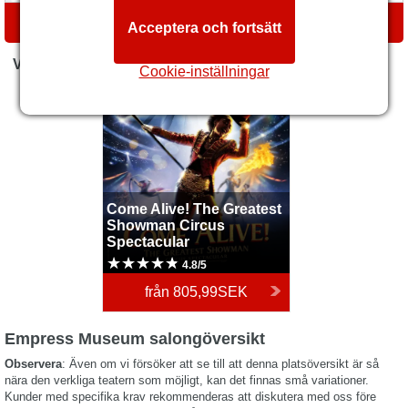
VÄGBESKRIVNINGAR
Acceptera och fortsätt
VAD ÄR PÅ GÅNG NU
Cookie-inställningar
Come Alive! The Greatest
Showman Circus
Spectacular
Come Alive! The Greatest
Showman Circus
Spectacular
4.8/5
från
805,99SEK
Empress Museum salongöversikt
Observera
: Även om vi försöker att se till att denna platsöversikt är så
nära den verkliga teatern som möjligt, kan det finnas små variationer.
Kunder med specifika krav rekommenderas att diskutera med oss före