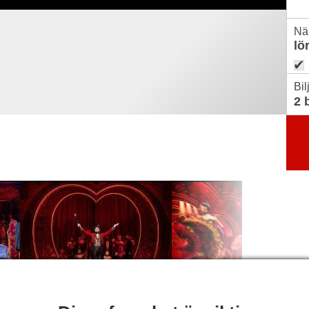
Nä
Bil
SKRIVNING