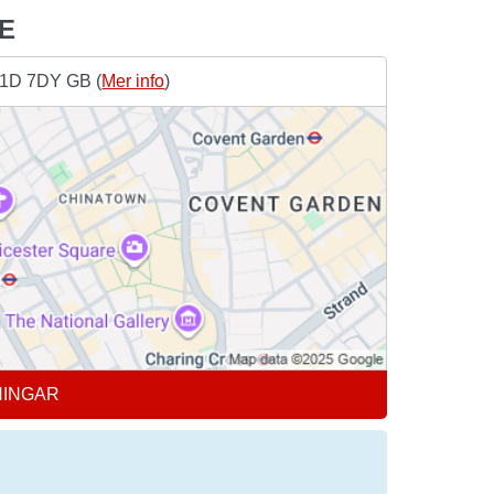
E
W1D 7DY GB (
Mer info
)
NINGAR