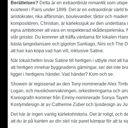
Berättelsen?
Detta är en extraordinär romantik som utspel
kvarteret i Paris under 1899. Det är en extraordinär värl
aristokrater, rika affärsmän, boulevardier, tårtor och ma
kompositören, Christian, är kärlekssjuk av den underbara
egna ambitioner att vara en respekterad skådespelerska. 
slår gnistor. Du kommer att träffa värdarna för lokalen Haro
bästa tangodansare och gigolon Santiago, Nini och The D
att han kan köpa vad han vill, inklusive Satine.
När lokalchefen lovar Satine till hertigen i utbyte mot att 
att hertigen innehar byggnadens gärningar, ser det inte bra
ligger i hertigens händer. Vad händer? Kom och se.
Showen är regisserad av den Tony-nominerade Alex Timb
Logan, och musikövervakningen, orkestreringarna och ar
Koreografin kommer från Emmy-nominerade Sonya Tayeh 
Kostymdesign är av Catherine Zuber och ljusdesign av Ju
Det här är ingen vanlig kärlekshistoria. Det är roligt, och
att du är på kanten av din stol när paret kämpar för att ta s