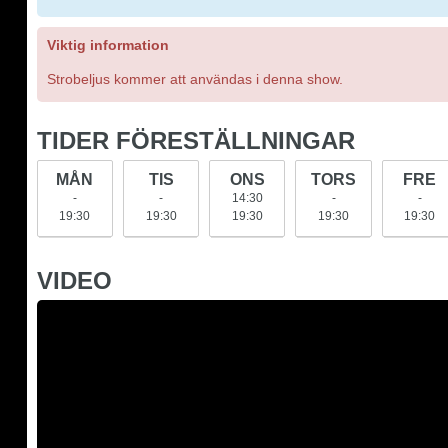
Viktig information
Strobeljus kommer att användas i denna show.
TIDER FÖRESTÄLLNINGAR
MÅN
TIS
ONS
TORS
FRE
-
-
14:30
-
-
19:30
19:30
19:30
19:30
19:30
VIDEO