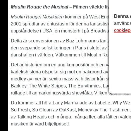
Moulin Rouge the Musical
– Filmen väckte liv
Denna 
Moulin Rouge! Musikalen
kommer på West Ends magnifika P
använda
2001 sprudlar av entusiasm för denna fantastiska musikal
cookiep
uppståndelse i USA, en monsterhit på Broadway och massor
Detta är scenversionen av Baz Luhrmanns fantastiska Oscar-
den svepande sofistikeringen i Paris i slutet av 1800-talet
danshallen i världen. Välkommen till Moulin Rouge.
Det är historien om en ung kompositör och en vacker cha
kärlekshistoria utspelar sig mot en bakgrund av ren paris
medley av mer än sextio massiva hitlistor från stjärnor so
Barkley, The White Stripes, The Eurythmics, Lady Gaga, O
rullade till anmärkningsvärda showlåtar. Vilken spänning!
Du kommer att höra Lady Marmalade av Labelle, Why We C
So Fresh, So Clean av OutKast, Money av The Trashmen, 
av Talking Heads och många, många fler, alla fått en väld
musiken är värd biljettpriset!