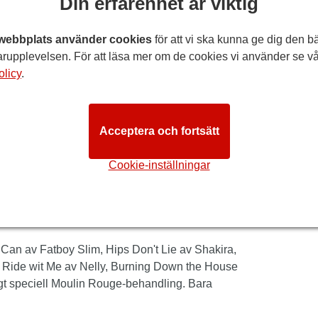
Din erfarenhet är viktig
webbplats använder cookies
för att vi ska kunna ge dig den b
iccadilly-teater. Alla som älskade filmen från
rupplevelsen. För att läsa mer om de cookies vi använder se vå
version, en jukeboxglädje som har skapat
olicy
.
 av spänd förväntan här i Storbritannien.
vinnande musikalfilm. Den ger fantastiskt liv till
 och introducerar oss till den mest berömda
Acceptera och fortsätt
nteuse och Can-Can-dansare, vars oroliga
Cookie-inställningar
isk extravagans. Den innehåller ett imponerande
m Edith Piaf, Whitney Houston, Sting, Gnarles
utKast, Lorde, Sia, Beyoncé, Pink och mer, alla
an av Fatboy Slim, Hips Don't Lie av Shakira,
Ride wit Me av Nelly, Burning Down the House
igt speciell Moulin Rouge-behandling. Bara