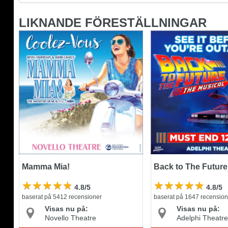
LIKNANDE FÖRESTÄLLNINGAR
Mamma Mia!
Back to The Future t
Mamma Mia!
Back to The Future
4.8/5
4.8/5
baserat på 5412 recensioner
baserat på 1647 recension
Visas nu på:
Visas nu på:
Novello Theatre
Adelphi Theatre