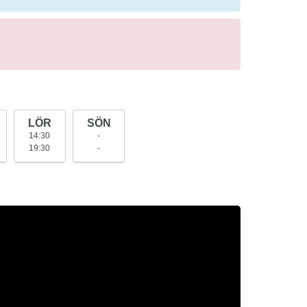
LÖR
SÖN
14:30
-
19:30
-