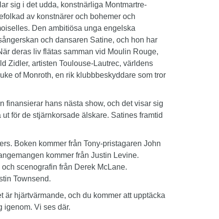
ar sig i det udda, konstnärliga Montmartre-
d befolkad av konstnärer och bohemer och
demoiselles. Den ambitiösa unga engelska
 sångerskan och dansaren Satine, och hon har
När deras liv flätas samman vid Moulin Rouge,
ld Zidler, artisten Toulouse-Lautrec, världens
uke of Monroth, en rik klubbbeskyddare som tror
han finansierar hans nästa show, och det visar sig
 ut för de stjärnkorsade älskare. Satines framtid
ers. Boken kommer från Tony-pristagaren John
rangemangen kommer från Justin Levine.
och scenografin från Derek McLane.
stin Townsend.
 det är hjärtvärmande, och du kommer att upptäcka
ig igenom. Vi ses där.