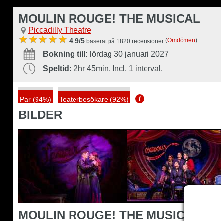
MOULIN ROUGE! THE MUSICAL
Piccadilly Theatre
(
Omdömen
)
4.9/5
baserat på 1820 recensioner
Bokning till:
lördag 30 januari 2027
Speltid:
2hr 45min. Incl. 1 interval.
i
Par (94%)
Teaterbesökare (92%)
BILDER
MOULIN ROUGE! THE MUSICAL BE