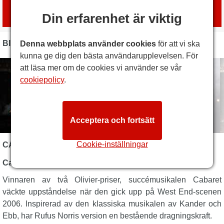
Boka biljetter
med
London Box Office
Din erfarenhet är viktig
BILDER
Denna webbplats använder cookies
för att vi ska
kunna ge dig den bästa användarupplevelsen. För
att läsa mer om de cookies vi använder se vår
cookiepolicy
.
Acceptera och fortsätt
Cookie-inställningar
CABARET BESKRIVNING
Cabaret – Sann romantik mot en tragisk bakgrund.
Vinnaren av två Olivier-priser, succémusikalen Cabaret
väckte uppståndelse när den gick upp på West End-scenen
2006. Inspirerad av den klassiska musikalen av Kander och
Ebb, har Rufus Norris version en bestående dragningskraft.