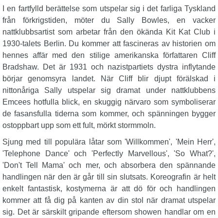
I en fartfylld berättelse som utspelar sig i det farliga Tyskland
från förkrigstiden, möter du Sally Bowles, en vacker
nattklubbsartist som arbetar från den ökända Kit Kat Club i
1930-talets Berlin. Du kommer att fascineras av historien om
hennes affär med den stilige amerikanska författaren Cliff
Bradshaw. Det är 1931 och nazistpartiets dystra inflytande
börjar genomsyra landet. När Cliff blir djupt förälskad i
nittonåriga Sally utspelar sig dramat under nattklubbens
Emcees hotfulla blick, en skuggig närvaro som symboliserar
de fasansfulla tiderna som kommer, och spänningen bygger
ostoppbart upp som ett fult, mörkt stormmoln.
Sjung med till populära låtar som 'Willkommen', 'Mein Herr',
'Telephone Dance' och 'Perfectly Marvellous', 'So What?',
'Don't Tell Mama' och mer, och absorbera den spännande
handlingen när den är går till sin slutsats. Koreografin är helt
enkelt fantastisk, kostymerna är att dö för och handlingen
kommer att få dig på kanten av din stol när dramat utspelar
sig. Det är särskilt gripande eftersom showen handlar om en