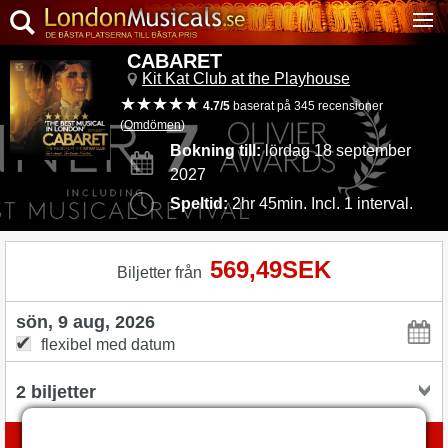
CABARET
Kit Kat Club at the Playhouse
4.7/5
baserat på 345 recensioner
(
Omdömen
)
Bokning till:
lördag 18 september
2027
Speltid:
2hr 45min. Incl. 1 interval.
569,49SEK
Biljetter från
flexibel med datum