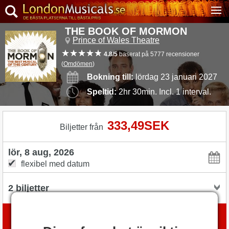
THE BOOK OF MORMON
Prince of Wales Theatre
4.8/5
baserat på 5777 recensioner
(
Omdömen
)
Bokning till:
lördag 23 januari 2027
Speltid:
2hr 30min. Incl. 1 interval.
333,49SEK
Biljetter från
flexibel med datum
Boka biljetter