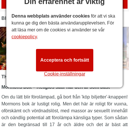
Din erfarenhet är viktig
med
London Box Office
Denna webbplats använder cookies
för att vi ska
BILDER
kunna ge dig den bästa användarupplevelsen. För
att läsa mer om de cookies vi använder se vår
cookiepolicy
.
Acceptera och fortsätt
Cookie-inställningar
THE BOOK OF MORMON BESKRIVNING
Mormons bok – Religiös satir när den är som bäst
Om du lätt blir förolämpad, gå bort från 'köp biljetter'-knappen!
Mormons bok är lustigt rolig. Men det här är roligt för vuxna,
oförskämt och vördnadslöst, med massor av sexuellt innehåll
och oändlig potential att förolämpa känsliga typer. Som sådan
är den begränsad till 17 år och äldre och det är bäst att