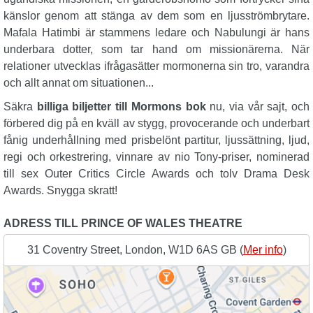
känslor genom att stänga av dem som en ljusströmbrytare.
Mafala Hatimbi är stammens ledare och Nabulungi är hans
underbara dotter, som tar hand om missionärerna. När
relationer utvecklas ifrågasätter mormonerna sin tro, varandra
och allt annat om situationen...
Säkra
billiga biljetter till Mormons bok
nu, via vår sajt, och
förbered dig på en kväll av stygg, provocerande och underbart
fånig underhållning med prisbelönt partitur, ljussättning, ljud,
regi och orkestrering, vinnare av nio Tony-priser, nominerad
till sex Outer Critics Circle Awards och tolv Drama Desk
Awards. Snygga skratt!
ADRESS TILL PRINCE OF WALES THEATRE
31 Coventry Street, London, W1D 6AS GB (
Mer info
)