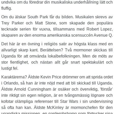
undvika om du föredrar din musikaliska underhållning lätt och
fluffig.
Om du älskar South Park får du bilden. Musikalen skrevs av
Trey Parker och Matt Stone, som skapade den populära
tecknade serien för vuxna, tillsammans med Robert Lopez,
skaparen av den enorma amerikanska scensuccén Avenue Q.
Det här är en övning i religiös satir av högsta klass med en
allvarligt skarp kant. Berättelsen? Två mormoner skickas till
Uganda för att omvända lokalbefolkningen. Men de möts av
stor fientlighet, och nästan allt går snart spektakulärt och
lustigt fel.
Karaktärerna? Äldste Kevin Price drömmer om att sprida ordet
i Orlando, så han är inte nöjd med att bli skickad till Uganda.
Äldste Arnold Cunningham är osäker och överviktig, 'förstår'
inte riktigt sin egen religion, är en tvångsmässig lögnare och
kofotar olämpliga referenser till Star Wars i sin undervisning
så ofta han kan. Äldste McKinley är mormonchefen för den
ugandiska missionen, en garderobshomo som förtrycker sina