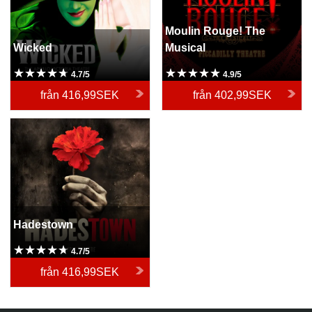
Moulin Rouge! The
Wicked
Musical
4.7/5
4.9/5
från
416,99SEK
från
402,99SEK
Hadestown
Hadestown
4.7/5
från
416,99SEK