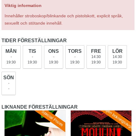
Viktig information
Innehåller stroboskop/blinkande och pistolskott, explicit språk,
sexuellt och stötande innehåll.
TIDER FÖRESTÄLLNINGAR
MÅN
TIS
ONS
TORS
FRE
LÖR
-
-
-
-
14:30
14:30
19:30
19:30
19:30
19:30
19:30
19:30
SÖN
-
-
LIKNANDE FÖRESTÄLLNINGAR
Ingen bokningsavgift
Special Prices
Wicked
Moulin Rouge! The Musical