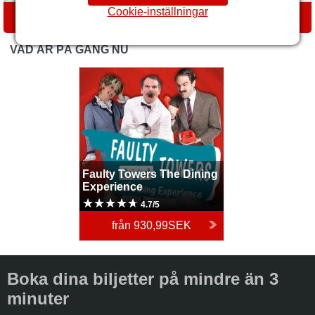
Cookie-inställningar
VÄGBESKRIVNINGAR
VAD ÄR PÅ GÅNG NU
Faulty Towers The Dining
Experience
Faulty Towers The Dining
Experience
4.7/5
från
930,99SEK
Boka dina biljetter på mindre än 3
minuter